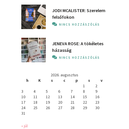
JODI MCALISTER: Szerelem
felsőfokon
NINCS HOZZÁSZÓLÁS
JENEVA ROSE: A ​tökéletes
házasság
NINCS HOZZÁSZÓLÁS
2026. augusztus
h
K
s
c
p
s
v
1
2
3
4
5
6
7
8
9
10
11
12
13
14
15
16
17
18
19
20
21
22
23
24
25
26
27
28
29
30
31
« júl