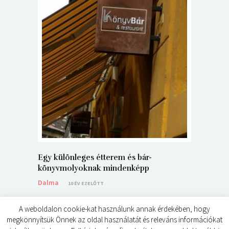
5+1 Kará
Dalma
9
Egy különleges étterem és bár-
könyvmolyoknak mindenképp
Dalma
10 ÉV EZELŐTT
A weboldalon cookie-kat használunk annak érdekében, hogy
megkönnyítsük Önnek az oldal használatát és releváns információkat