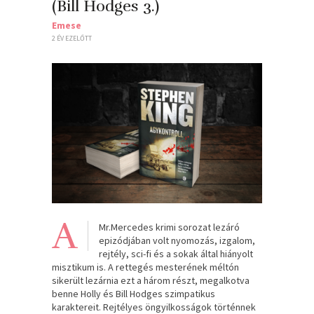
(Bill Hodges 3.)
Emese
2 ÉV EZELŐTT
A
Mr.Mercedes krimi sorozat lezáró
epizódjában volt nyomozás, izgalom,
rejtély, sci-fi és a sokak által hiányolt
misztikum is. A rettegés mesterének méltón
sikerült lezárnia ezt a három részt, megalkotva
benne Holly és Bill Hodges szimpatikus
karaktereit. Rejtélyes öngyilkosságok történnek