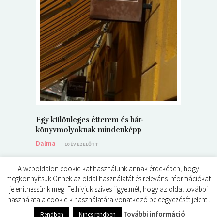
5+1 Kará
Dalma
9
Egy különleges étterem és bár-
könyvmolyoknak mindenképp
Dalma
10 ÉV EZELŐTT
A weboldalon cookie-kat használunk annak érdekében, hogy
megkönnyítsük Önnek az oldal használatát és releváns információkat
jeleníthessünk meg. Felhívjuk szíves figyelmét, hogy az oldal további
használata a cookie-k használatára vonatkozó beleegyezését jelenti.
© ÉDES KIS KÖNYVKRITIKÁK 2024
További információ
Rendben
Nincs rendben