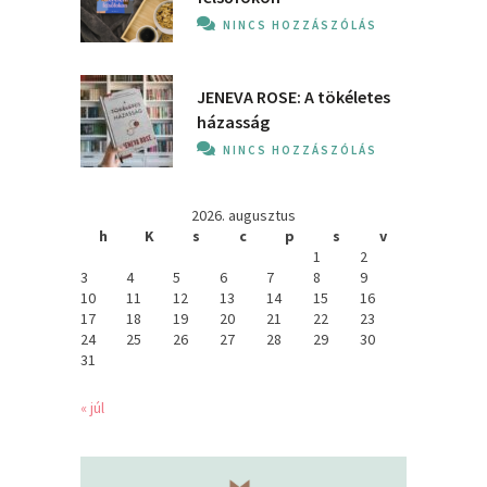
NINCS HOZZÁSZÓLÁS
JENEVA ROSE: A ​tökéletes
házasság
NINCS HOZZÁSZÓLÁS
2026. augusztus
h
K
s
c
p
s
v
1
2
3
4
5
6
7
8
9
10
11
12
13
14
15
16
17
18
19
20
21
22
23
24
25
26
27
28
29
30
31
« júl