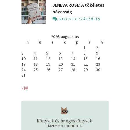
JENEVA ROSE: A ​tökéletes
házasság
NINCS HOZZÁSZÓLÁS
2026. augusztus
h
K
s
c
p
s
v
1
2
3
4
5
6
7
8
9
10
11
12
13
14
15
16
17
18
19
20
21
22
23
24
25
26
27
28
29
30
31
« júl