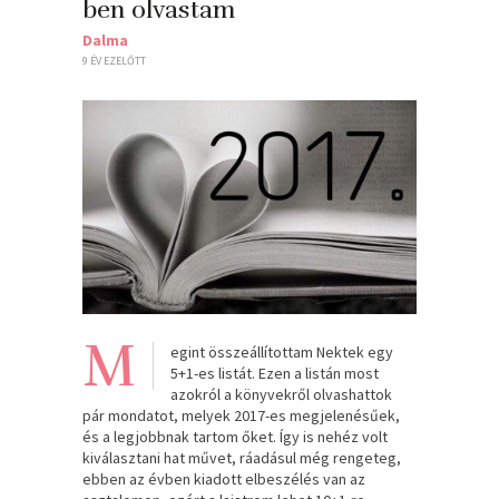
ben olvastam
Dalma
9 ÉV EZELŐTT
M
egint összeállítottam Nektek egy
5+1-es listát. Ezen a listán most
azokról a könyvekről olvashattok
pár mondatot, melyek 2017-es megjelenésűek,
és a legjobbnak tartom őket. Így is nehéz volt
kiválasztani hat művet, ráadásul még rengeteg,
ebben az évben kiadott elbeszélés van az