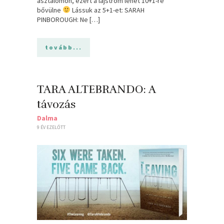
asztalomon, ezért a lajstrom lehet 10+1-re
bővülne
Lássuk az 5+1-et: SARAH
PINBOROUGH: Ne […]
tovább...
TARA ALTEBRANDO: A
távozás
Dalma
9 ÉV EZELŐTT