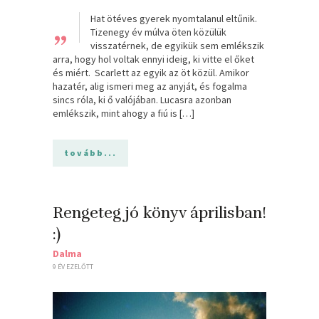
„
Hat ötéves gyerek nyomtalanul eltűnik.
Tizenegy év múlva öten közülük
visszatérnek, de egyikük sem emlékszik
arra, hogy hol voltak ennyi ideig, ki vitte el őket
és miért. Scarlett az egyik az öt közül. Amikor
hazatér, alig ismeri meg az anyját, és fogalma
sincs róla, ki ő valójában. Lucasra azonban
emlékszik, mint ahogy a fiú is […]
tovább...
Rengeteg jó könyv áprilisban!
:)
Dalma
9 ÉV EZELŐTT