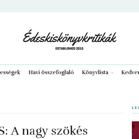
edeskiskonyvkritikak.hu
kességek
Havi összefoglaló
Könyvlista
Kedven
LE
 A nagy szökés