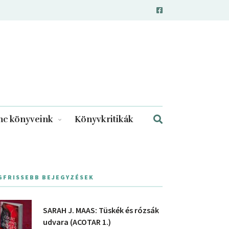
c könyveink
Könyvkritikák
GFRISSEBB BEJEGYZÉSEK
SARAH J. MAAS: Tüskék és rózsák
udvara (ACOTAR 1.)