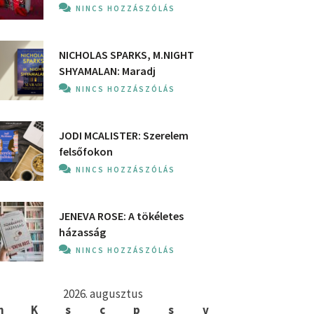
NINCS HOZZÁSZÓLÁS
NICHOLAS SPARKS, M.NIGHT
SHYAMALAN: Maradj
NINCS HOZZÁSZÓLÁS
JODI MCALISTER: Szerelem
felsőfokon
NINCS HOZZÁSZÓLÁS
JENEVA ROSE: A ​tökéletes
házasság
NINCS HOZZÁSZÓLÁS
2026. augusztus
h
K
s
c
p
s
v