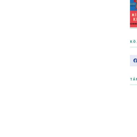
KÖ
TÁ