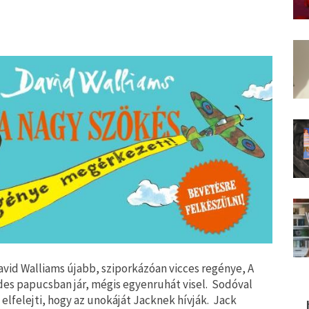
David Walliams újabb, sziporkázóan vicces regénye, A
des papucsban jár, mégis egyenruhát visel. Sodóval
 elfelejti, hogy az unokáját Jacknek hívják. Jack