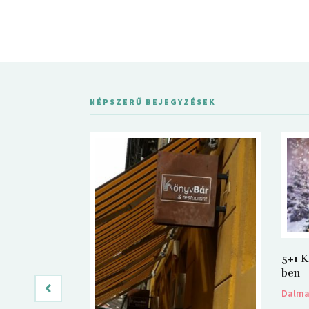
NÉPSZERŰ BEJEGYZÉSEK
5+1 K
ben
Dalm