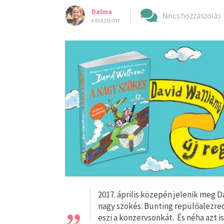
Dalma
Nincs hozzászólás
9 ÉV EZELŐTT
„
2017. ​április közepén jelenik meg 
nagy szökés. Bunting repülőalezre
eszi a konzervsonkát. És néha azt is