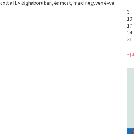
colt a II. világháborúban, és most, majd negyven évvel
]
3
10
17
24
31
« jú