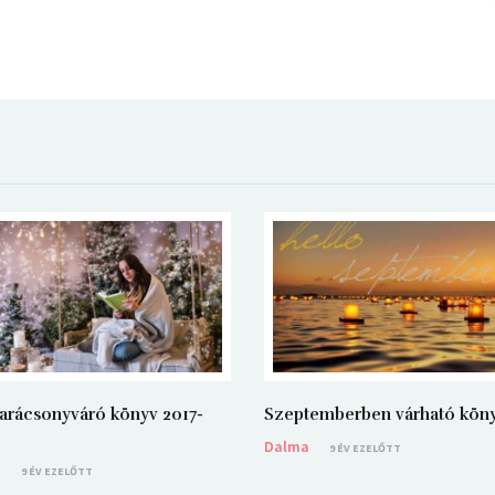
arácsonyváró könyv 2017-
Szeptemberben várható kön
Dalma
9 ÉV EZELŐTT
a
9 ÉV EZELŐTT