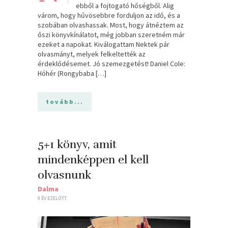
ebből a fojtogató hőségből. Alig
várom, hogy hűvösebbre forduljon az idő, és a
szobában olvashassak. Most, hogy átnéztem az
őszi könyvkínálatot, még jobban szeretném már
ezeket a napokat. Kiválogattam Nektek pár
olvasmányt, melyek felkeltették az
érdeklődésemet. Jó szemezgetést! Daniel Cole:
Hóhér (Rongybaba […]
tovább...
5+1 könyv, amit
mindenképpen el kell
olvasnunk
Dalma
9 ÉV EZELŐTT