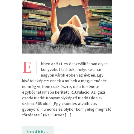
E
bben az 5+1-es összeállításban olyan
könyveket találtok, melyeket már
nagyon várok ebben az évben. Egy
kivételt képez: ennek a műnek a megjelenését
nemrég vettem csak észre, de a története
egyből hatalmába kerített. R.J.Palacio: Az ​igazi
csoda Kiadó: Könyvmolyképző Kiadó Oldalak
száma: 368 oldal „Egy csöndes átváltozás
gyönyörű, humoros és olykor könnyekig megható
története.” (Wall Street […]
tovább...