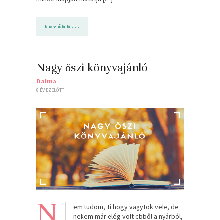
tovább...
Nagy őszi könyvajánló
Dalma
8 ÉV EZELŐTT
N
em tudom, Ti hogy vagytok vele, de
nekem már elég volt ebből a nyárból,