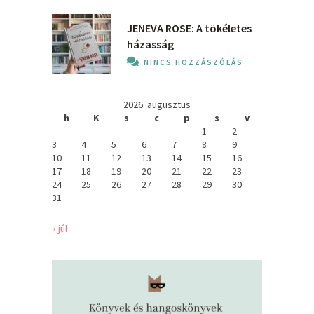
JENEVA ROSE: A ​tökéletes
házasság
NINCS HOZZÁSZÓLÁS
2026. augusztus
h
K
s
c
p
s
v
1
2
3
4
5
6
7
8
9
10
11
12
13
14
15
16
17
18
19
20
21
22
23
24
25
26
27
28
29
30
31
« júl