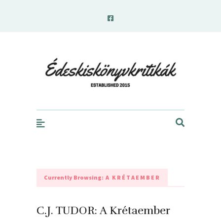
edeskiskonyvkritikak.hu
Currently Browsing:
A KRÉTAEMBER
C.J. TUDOR: A Krétaember