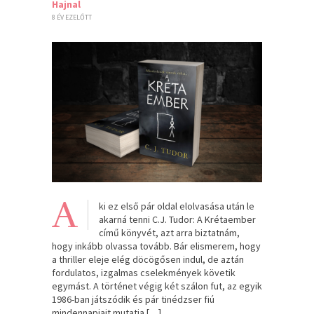
Hajnal
8 ÉV EZELŐTT
A
ki ez első pár oldal elolvasása után le
akarná tenni C.J. Tudor: A Krétaember
című könyvét, azt arra biztatnám,
hogy inkább olvassa tovább. Bár elismerem, hogy
a thriller eleje elég döcögősen indul, de aztán
fordulatos, izgalmas cselekmények követik
egymást. A történet végig két szálon fut, az egyik
1986-ban játszódik és pár tinédzser fiú
mindennapjait mutatja […]