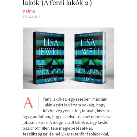
lakók (A fenti lakók 2.)
Dalma
2 ÉV EZELŐTT
A
fenti lakókat, egyszerűen imádtam.
Talán ezért is vártam sokáig, hogy
kézbe vegyem a folytatását, hiszen
úgy gondoltam, hogy az első résznél nehéz lesz
jobbat alkotni. A megmaradt lakók is egy kiváló
pszichothriller, tele meglepetésekkel,
feszültséggel és mély karakterábrázolásokkal,