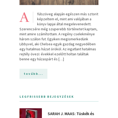
A
fülszöveg alapján egészen más sztorit
képzeltem el, mint ami valójában a
könyv lapjai által megelevenedett.
Szerencsére még szuperebb történetet kaptam,
mint amire számítottam. A regény cselekménye
három szálon fut. Egyiken megismerkedünk
Libbyvel, aki Chelsea egyik gazdag negyedében
egy hatalmas házat örököl. Az ingatlant hatalmas
rejtély övezi: évekkel ezelőtt holtan találtak
benne egy házaspárt és […]
tovább...
LEGFRISSEBB BEJEGYZÉSEK
SARAH J. MAAS: Tüskék és