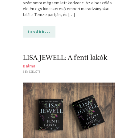
számomra mégsem lett kedvenc. Az elbeszélés
elején egy kincskereső emberi maradványokat
talál a Temze partján, és […]
tovább...
LISA JEWELL: A ​fenti lakók
Dalma
5 ÉV EZELŐTT