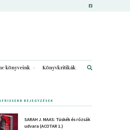
c könyveink
Könyvkritikák
GFRISSEBB BEJEGYZÉSEK
SARAH J. MAAS: Tüskék és rózsák
udvara (ACOTAR 1.)