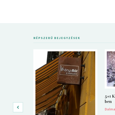
NÉPSZERŰ BEJEGYZÉSEK
5+1 K
ben
Dalm