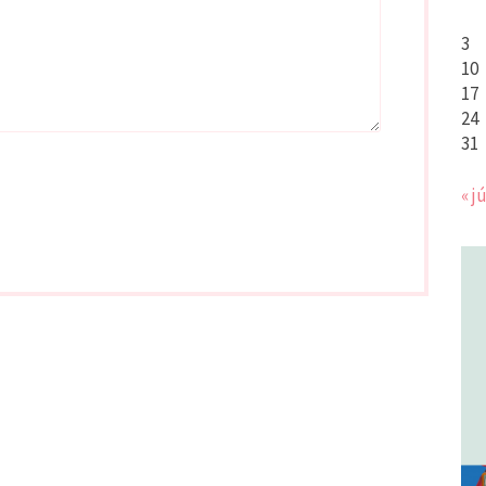
3
10
17
24
31
« jú