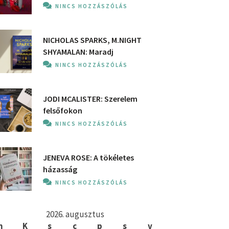
NINCS HOZZÁSZÓLÁS
NICHOLAS SPARKS, M.NIGHT
SHYAMALAN: Maradj
NINCS HOZZÁSZÓLÁS
JODI MCALISTER: Szerelem
felsőfokon
NINCS HOZZÁSZÓLÁS
JENEVA ROSE: A ​tökéletes
házasság
NINCS HOZZÁSZÓLÁS
2026. augusztus
h
K
s
c
p
s
v