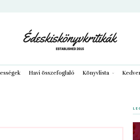
edeskiskonyvkritikak.hu
kességek
Havi összefoglaló
Könyvlista
Kedven
LE