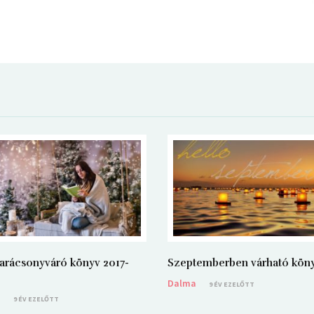
arácsonyváró könyv 2017-
Szeptemberben várható kön
Dalma
9 ÉV EZELŐTT
a
9 ÉV EZELŐTT