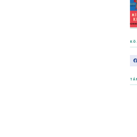
KÖ
TÁ