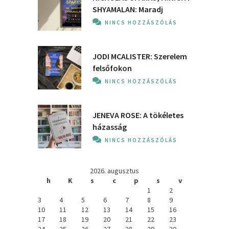
SHYAMALAN: Maradj
NINCS HOZZÁSZÓLÁS
JODI MCALISTER: Szerelem
felsőfokon
NINCS HOZZÁSZÓLÁS
JENEVA ROSE: A ​tökéletes
házasság
NINCS HOZZÁSZÓLÁS
2026. augusztus
h
K
s
c
p
s
v
1
2
3
4
5
6
7
8
9
10
11
12
13
14
15
16
17
18
19
20
21
22
23
24
25
26
27
28
29
30