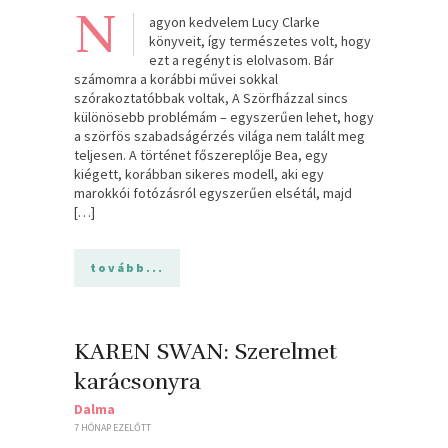
N
agyon kedvelem Lucy Clarke
könyveit, így természetes volt, hogy
ezt a regényt is elolvasom. Bár
számomra a korábbi művei sokkal
szórakoztatóbbak voltak, A Szörfházzal sincs
különösebb problémám – egyszerűen lehet, hogy
a szörfös szabadságérzés világa nem talált meg
teljesen. A történet főszereplője Bea, egy
kiégett, korábban sikeres modell, aki egy
marokkói fotózásról egyszerűen elsétál, majd
[…]
tovább...
KAREN SWAN: Szerelmet ​
karácsonyra
Dalma
7 HÓNAP EZELŐTT