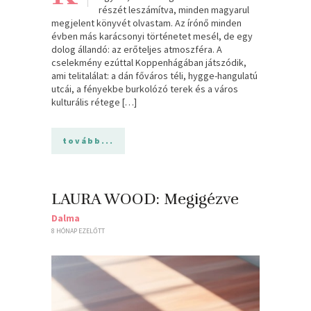
részét leszámítva, minden magyarul
megjelent könyvét olvastam. Az írónő minden
évben más karácsonyi történetet mesél, de egy
dolog állandó: az erőteljes atmoszféra. A
cselekmény ezúttal Koppenhágában játszódik,
ami telitalálat: a dán főváros téli, hygge-hangulatú
utcái, a fényekbe burkolózó terek és a város
kulturális rétege […]
tovább...
LAURA WOOD: Megigézve
Dalma
8 HÓNAP EZELŐTT