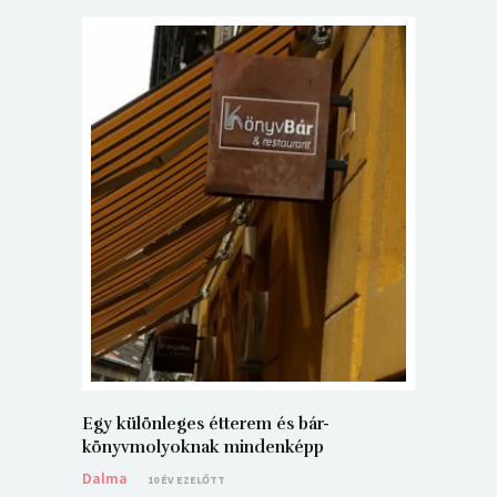
5+1 Kará
Dalma
9
Egy különleges étterem és bár-
könyvmolyoknak mindenképp
Dalma
10 ÉV EZELŐTT