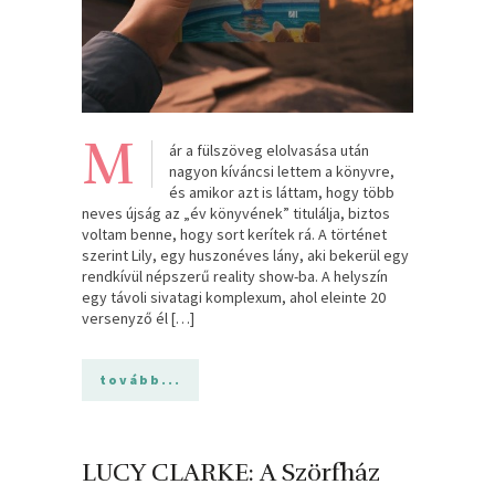
M
ár a fülszöveg elolvasása után
nagyon kíváncsi lettem a könyvre,
és amikor azt is láttam, hogy több
neves újság az „év könyvének” titulálja, biztos
voltam benne, hogy sort kerítek rá. A történet
szerint Lily, egy huszonéves lány, aki bekerül egy
rendkívül népszerű reality show-ba. A helyszín
egy távoli sivatagi komplexum, ahol eleinte 20
versenyző él […]
tovább...
LUCY CLARKE: A ​Szörfház