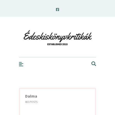
edeskiskonyvkritikak.hu
Dalma
465 POSTS