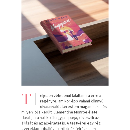
T
eljesen véletlenül találtam rá erre a
regényre, amikor épp valami könnyű
olvasnivalót kerestem magamnak – és
milyen jól sikerült. Clementine Monroe élete
darabjaira hullik: elhagyja a párja, elveszíti az
állását és az albérletét is. A testvérei egy régi
gyerekkori rituáléval próbálják felrázni, ami