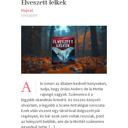
Elveszett lelkek
Hajnal
2 ÉV EZELŐTT
A
ki ismeri az általam kedvelt könyveket,
tudja, hogy óriási Anders de la Motte
rajongó vagyok. Számomra ő a
legjobb skandináv krimiíró. Az összes könyvét
olvastam, a legjobb a Scane-tetralógiai sorozata.
Ezek után viszont egy társíróval dolgozott pár
regényen, és bár azok sem voltak rosszak, pont
az hiányzott belőlük, ami de la Mottét számomra
egyedivé tette. […]