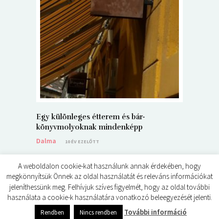
5+1 Kará
Dalma
9
Egy különleges étterem és bár-
könyvmolyoknak mindenképp
Dalma
10 ÉV EZELŐTT
A weboldalon cookie-kat használunk annak érdekében, hogy
megkönnyítsük Önnek az oldal használatát és releváns információkat
jeleníthessünk meg. Felhívjuk szíves figyelmét, hogy az oldal további
használata a cookie-k használatára vonatkozó beleegyezését jelenti.
© ÉDES KIS KÖNYVKRITIKÁK 2024
További információ
Rendben
Nincs rendben