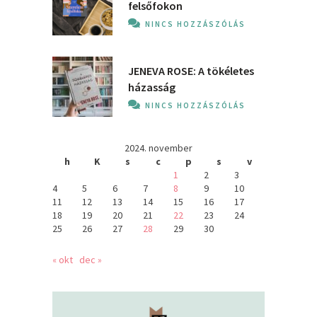
felsőfokon
NINCS HOZZÁSZÓLÁS
JENEVA ROSE: A ​tökéletes
házasság
NINCS HOZZÁSZÓLÁS
2024. november
h
K
s
c
p
s
v
1
2
3
4
5
6
7
8
9
10
11
12
13
14
15
16
17
18
19
20
21
22
23
24
25
26
27
28
29
30
« okt
dec »