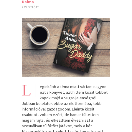
Dalma
7 ÉV EZELŐTT
L
eginkább a téma miatt vártam nagyon
ezt a könyvet, azt hittem kicsit többet
kapok majd a Sugar-jelenségből.
Jobban belelátok ebbe az életformába, több
információval gazdagodom. Eleinte kicsit
csalódott voltam ezért, de hamar túltettem
magam rajta, és elkezdtem élvezni azt a
szexuálisan túlfűtött játékot, mely a két
főszereplő között zajlott. Lily és Logan között