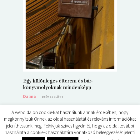
5+1 Kará
Dalma
9
Egy különleges étterem és bár-
könyvmolyoknak mindenképp
Dalma
10 ÉV EZELŐTT
A weboldalon cookie-kat használunk annak érdekében, hogy
megkönnyítsük Önnek az oldal használatát és releváns információkat
jeleníthessünk meg. Felhívjuk szíves figyelmét, hogy az oldal további
használata a cookie-k használatára vonatkozó beleegyezését jelenti.
© ÉDES KIS KÖNYVKRITIKÁK 2024