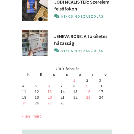
JODI MCALISTER: Szerelem
felsőfokon
NINCS HOZZÁSZÓLÁS
JENEVA ROSE: A ​tökéletes
házasság
NINCS HOZZÁSZÓLÁS
2019. február
h
K
s
c
p
s
v
1
2
3
4
5
6
7
8
9
10
11
12
13
14
15
16
17
18
19
20
21
22
23
24
25
26
27
28
« jan
márc »