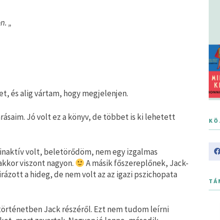
n. „
, és alig vártam, hogy megjelenjen.
ásaim. Jó volt ez a könyv, de többet is ki lehetett
KÖ
 inaktív volt, beletörődöm, nem egy izgalmas
akkor viszont nagyon.
A másik főszereplőnek, Jack-
ázott a hideg, de nem volt az az igazi pszichopata
TÁ
örténetben Jack részéről. Ezt nem tudom leírni