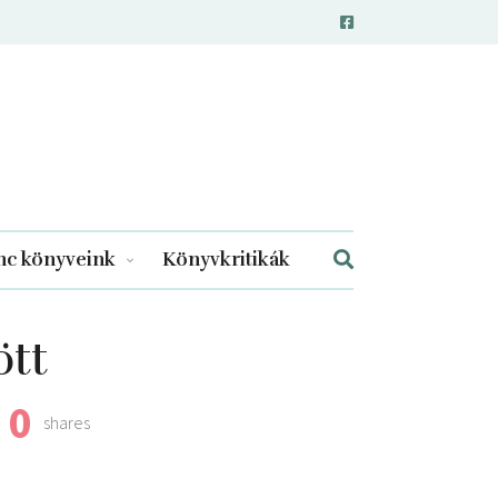
c könyveink
Könyvkritikák
ött
0
shares