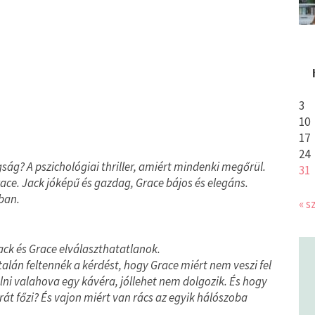
3
10
17
24
ság? A pszichológiai thriller, amiért mindenki megőrül.
31
ace. Jack jóképű és gazdag, Grace bájos és elegáns.
ban.
« s
ack és Grace elválaszthatatlanok.
alán feltennék a kérdést, hogy Grace miért nem veszi fel
lni valahova egy kávéra, jóllehet nem dolgozik. És hogy
át főzi? És vajon miért van rács az egyik hálószoba