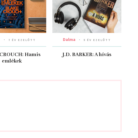
a
Dalma
7 ÉV EZELŐTT
5 ÉV EZELŐTT
CROUCH: Hamis ​
J.D. BARKER: A ​hívás
emlékek