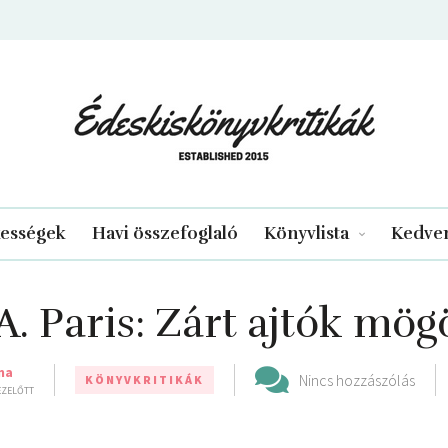
edeskiskonyvkritikak.hu
kességek
Havi összefoglaló
Könyvlista
Kedven
A. Paris: Zárt ajtók mög
ma
Nincs hozzászólás
KÖNYVKRITIKÁK
 EZELŐTT