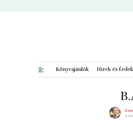
Könyvajánlók
Hírek és Érde
B.
Dal
10 ÉV