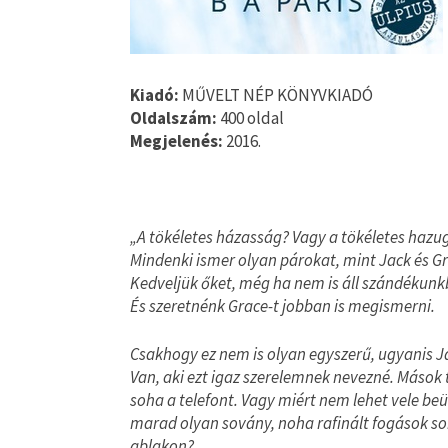
Kiadó:
MŰVELT NÉP KÖNYVKIADÓ
Oldalszám:
400 oldal
Megjelenés:
2016.
„A tökéletes házasság? Vagy a tökéletes hazug
Mindenki ismer olyan párokat, mint Jack és Gr
Kedveljük őket, még ha nem is áll szándékunk
És szeretnénk Grace-t jobban is megismerni.
Csakhogy ez nem is olyan egyszerű, ugyanis J
Van, aki ezt igaz szerelemnek nevezné. Mások t
soha a telefont. Vagy miért nem lehet vele beü
marad olyan sovány, noha rafinált fogások sor
ablakon?