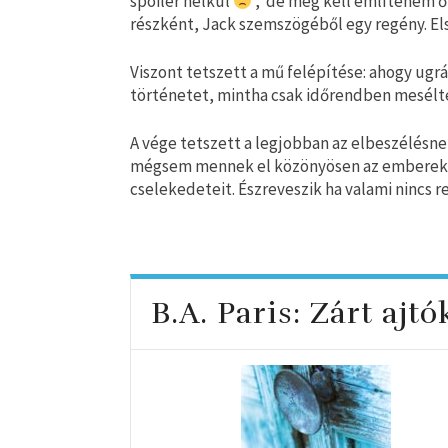
spoiler nélkül
, de meg kell említenem ők
részként, Jack szemszögéből egy regény. E
Viszont tetszett a mű felépítése: ahogy ugrá
történetet, mintha csak időrendben mesélte
A vége tetszett a legjobban az elbeszélésnek
mégsem mennek el közönyösen az emberek eg
cselekedeteit. Észreveszik ha valami nincs
B.A. Paris: Zárt ajt