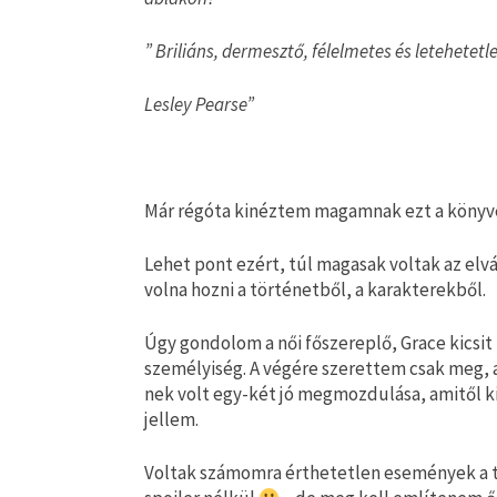
” Briliáns, dermesztő, félelmetes és letehetetle
Lesley Pearse”
Már régóta kinéztem magamnak ezt a könyvet
Lehet pont ezért, túl magasak voltak az elvár
volna hozni a történetből, a karakterekből.
Úgy gondolom a női főszereplő, Grace kicsit
személyiség. A végére szerettem csak meg, 
nek volt egy-két jó megmozdulása, amitől kir
jellem.
Voltak számomra érthetetlen események a t