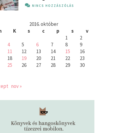
NINCS HOZZÁSZÓLÁS
2016. október
h
K
s
c
p
s
v
1
2
4
5
6
7
8
9
11
12
13
14
15
16
18
19
20
21
22
23
25
26
27
28
29
30
zept
nov »