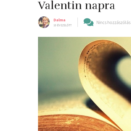
Valentin napra
Dalma
Nincs hozzászólás
10 ÉV EZELŐTT