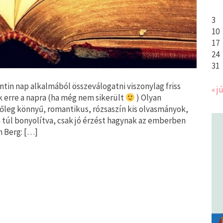
3
10
17
24
31
tin nap alkalmából összeválogatni viszonylag friss
« jú
 erre a napra (ha még nem sikerült
) Olyan
őleg könnyű, romantikus, rózsaszín kis olvasmányok,
 túl bonyolítva, csak jó érzést hagynak az emberben
h Berg: […]