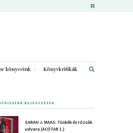
c könyveink
Könyvkritikák
GFRISSEBB BEJEGYZÉSEK
SARAH J. MAAS: Tüskék és rózsák
udvara (ACOTAR 1.)