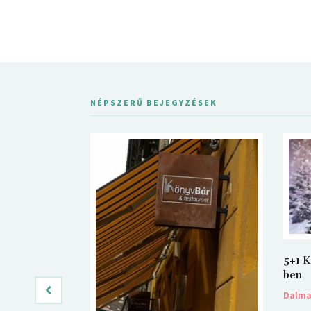
NÉPSZERŰ BEJEGYZÉSEK
5+1 K
ben
Dalm