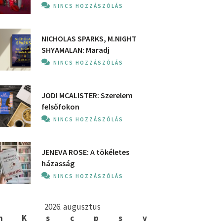
NINCS HOZZÁSZÓLÁS
NICHOLAS SPARKS, M.NIGHT
SHYAMALAN: Maradj
NINCS HOZZÁSZÓLÁS
JODI MCALISTER: Szerelem
felsőfokon
NINCS HOZZÁSZÓLÁS
JENEVA ROSE: A ​tökéletes
házasság
NINCS HOZZÁSZÓLÁS
2026. augusztus
h
K
s
c
p
s
v