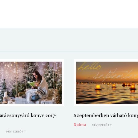
arácsonyváró könyv 2017-
Szeptemberben várható kön
Dalma
9 ÉV EZELŐTT
a
9 ÉV EZELŐTT