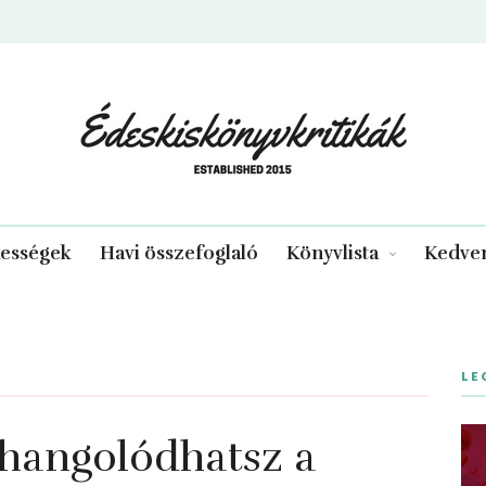
edeskiskonyvkritikak.hu
kességek
Havi összefoglaló
Könyvlista
Kedven
LE
áhangolódhatsz a