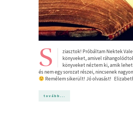
S
ziasztok! Próbáltam Nektek Valen
könyveket, amivel ráhangolódtok
könyveket néztem ki, amik lehet
és nem egy sorozat részei, nincsenek nagyon
Remélem sikerült! Jó olvasást! Elizabet
tovább...