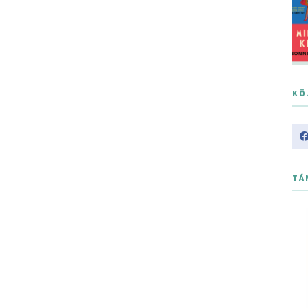
KÖ
TÁ