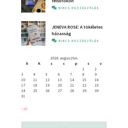
felsőfokon
NINCS HOZZÁSZÓLÁS
JENEVA ROSE: A ​tökéletes
házasság
NINCS HOZZÁSZÓLÁS
2026. augusztus
h
K
s
c
p
s
v
1
2
3
4
5
6
7
8
9
10
11
12
13
14
15
16
17
18
19
20
21
22
23
24
25
26
27
28
29
30
31
« júl