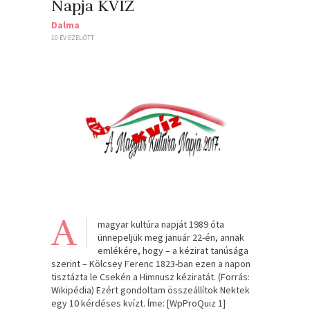
Napja KVÍZ
Dalma
10 ÉV EZELŐTT
A
magyar kultúra napját 1989 óta
ünnepeljük meg január 22-én, annak
emlékére, hogy – a kézirat tanúsága
szerint – Kölcsey Ferenc 1823-ban ezen a napon
tisztázta le Csekén a Himnusz kéziratát. (Forrás:
Wikipédia) Ezért gondoltam összeállítok Nektek
egy 10 kérdéses kvízt. Íme: [WpProQuiz 1]