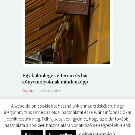
5+1 Kará
Dalma
9
Egy különleges étterem és bár-
könyvmolyoknak mindenképp
Dalma
10 ÉV EZELŐTT
A weboldalon cookie-kat használunk annak érdekében, hogy
megkönnyítsük Önnek az oldal használatát és releváns információkat
jeleníthessünk meg. Felhívjuk szíves figyelmét, hogy az oldal további
használata a cookie-k használatára vonatkozó beleegyezését jelenti.
© ÉDES KIS KÖNYVKRITIKÁK 2024
További információ
Rendben
Nincs rendben