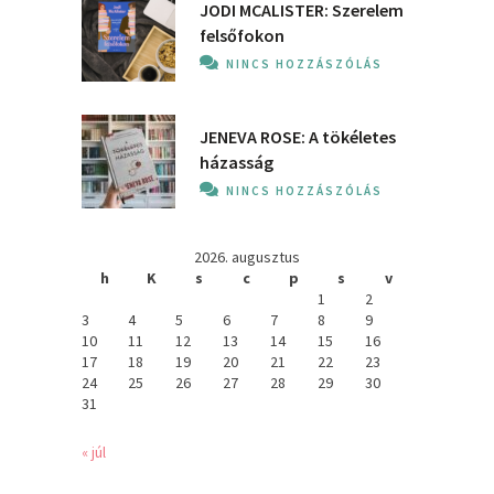
JODI MCALISTER: Szerelem
felsőfokon
NINCS HOZZÁSZÓLÁS
JENEVA ROSE: A ​tökéletes
házasság
NINCS HOZZÁSZÓLÁS
2026. augusztus
h
K
s
c
p
s
v
1
2
3
4
5
6
7
8
9
10
11
12
13
14
15
16
17
18
19
20
21
22
23
24
25
26
27
28
29
30
31
« júl