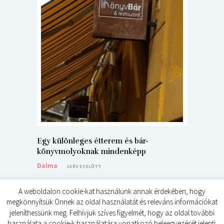
5+1 Kará
Dalma
9
Egy különleges étterem és bár-
könyvmolyoknak mindenképp
Dalma
10 ÉV EZELŐTT
A weboldalon cookie-kat használunk annak érdekében, hogy
megkönnyítsük Önnek az oldal használatát és releváns információkat
jeleníthessünk meg. Felhívjuk szíves figyelmét, hogy az oldal további
használata a cookie-k használatára vonatkozó beleegyezését jelenti.