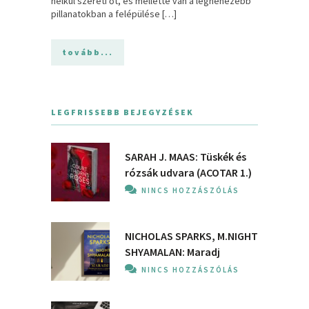
nélkül szereti őt, és mellette van a legnehezebb
pillanatokban a felépülése […]
tovább...
LEGFRISSEBB BEJEGYZÉSEK
SARAH J. MAAS: Tüskék és
rózsák udvara (ACOTAR 1.)
NINCS HOZZÁSZÓLÁS
NICHOLAS SPARKS, M.NIGHT
SHYAMALAN: Maradj
NINCS HOZZÁSZÓLÁS