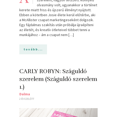
olvasmány volt, ugyanakkor a történet
kerete miatt friss és újszerű élményt nyújtott.
Ebben a kötetben Josie élete kerül előtérbe, aki
a McAllister csapat marketingeseként dolgozik.
Egy fájdalmas szakítás után próbálja újraépíteni
az életét, és kreatív ötleteivel többet tenni a
munkájához – ám a csapat nem […]
tovább...
CARLY ROBYN: Száguldó ​
szerelem (Száguldó szerelem
1.)
Dalma
2 ÉV EZELŐTT