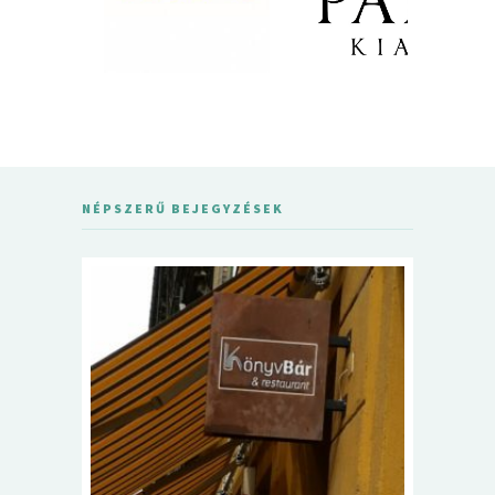
NÉPSZERŰ BEJEGYZÉSEK
5+1 Kará