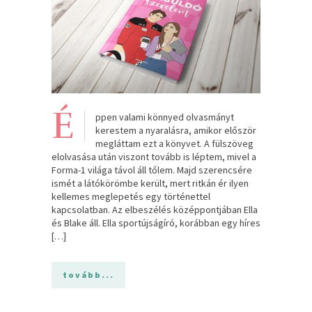
É
ppen valami könnyed olvasmányt
kerestem a nyaralásra, amikor először
megláttam ezt a könyvet. A fülszöveg
elolvasása után viszont tovább is léptem, mivel a
Forma-1 világa távol áll tőlem. Majd szerencsére
ismét a látókörömbe került, mert ritkán ér ilyen
kellemes meglepetés egy történettel
kapcsolatban. Az elbeszélés középpontjában Ella
és Blake áll. Ella sportújságíró, korábban egy híres
[…]
tovább...