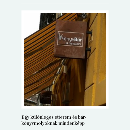
5+1 Kará
Dalma
9
Egy különleges étterem és bár-
könyvmolyoknak mindenképp