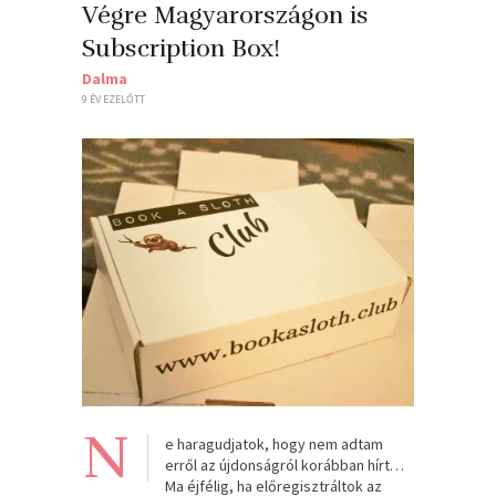
Végre Magyarországon is
Subscription Box!
Dalma
9 ÉV EZELŐTT
N
e haragudjatok, hogy nem adtam
erről az újdonságról korábban hírt…
Ma éjfélig, ha előregisztráltok az