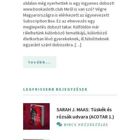
oldalon még nyerhettek is egy ingyenes dobozt!
www.bookasloth.club Miről is van szó? Végre
Magyarországra is elérkezett az úgynevezett
Subscription Box. Ez az elnevezés egy
meglepetés dobozt takar. Külföldön már
rálelhetünk különböző tematikájú, különböző
életkorban lévő gyerekeknek, ill.felnőtteknek
egyaránt szánt dobozokra. […]
tovább...
LEGFRISSEBB BEJEGYZÉSEK
SARAH J. MAAS: Tüskék és
rózsák udvara (ACOTAR 1.)
NINCS HOZZÁSZÓLÁS