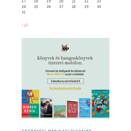
17
18
19
20
21
22
23
24
25
26
27
28
29
30
31
« júl
KÖZÖSSÉGI MÉDIA FELÜLETEINK