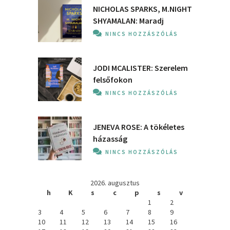
NICHOLAS SPARKS, M.NIGHT
SHYAMALAN: Maradj
NINCS HOZZÁSZÓLÁS
JODI MCALISTER: Szerelem
felsőfokon
NINCS HOZZÁSZÓLÁS
JENEVA ROSE: A ​tökéletes
házasság
NINCS HOZZÁSZÓLÁS
2026. augusztus
h
K
s
c
p
s
v
1
2
3
4
5
6
7
8
9
10
11
12
13
14
15
16