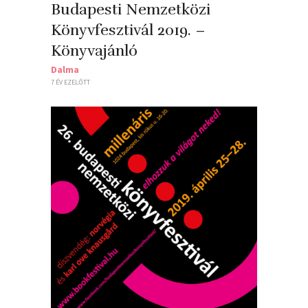
Budapesti Nemzetközi
Könyvfesztivál 2019. –
Könyvajánló
Dalma
7 ÉV EZELŐTT