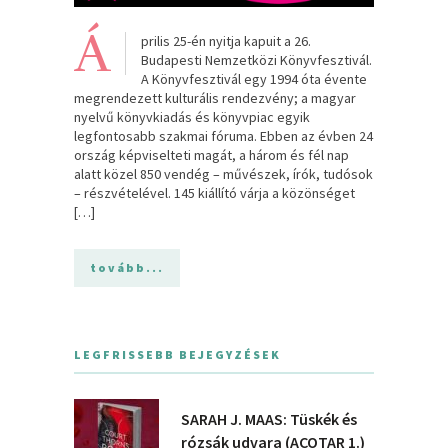
Á
prilis 25-én nyitja kapuit a 26.
Budapesti Nemzetközi Könyvfesztivál.
A Könyvfesztivál egy 1994 óta évente
megrendezett kulturális rendezvény; a magyar
nyelvű könyvkiadás és könyvpiac egyik
legfontosabb szakmai fóruma. Ebben az évben 24
ország képviselteti magát, a három és fél nap
alatt közel 850 vendég – művészek, írók, tudósok
– részvételével. 145 kiállító várja a közönséget
[…]
tovább...
LEGFRISSEBB BEJEGYZÉSEK
SARAH J. MAAS: Tüskék és
rózsák udvara (ACOTAR 1.)