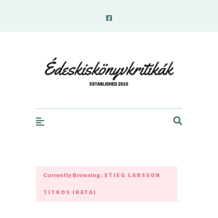
edeskiskonyvkritikak.hu
Currently Browsing:
STIEG LARSSON
TITKOS IRATAI