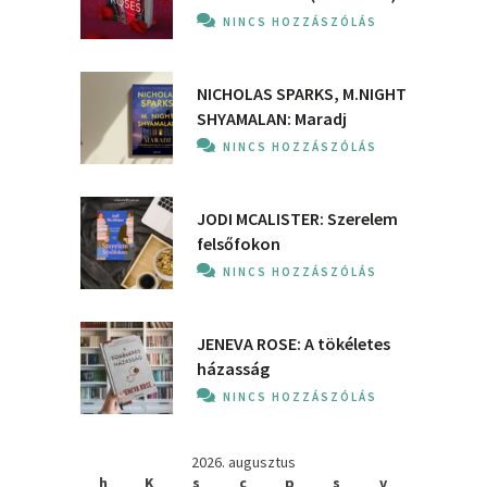
NINCS HOZZÁSZÓLÁS
NICHOLAS SPARKS, M.NIGHT
SHYAMALAN: Maradj
NINCS HOZZÁSZÓLÁS
JODI MCALISTER: Szerelem
felsőfokon
NINCS HOZZÁSZÓLÁS
JENEVA ROSE: A ​tökéletes
házasság
NINCS HOZZÁSZÓLÁS
2026. augusztus
h
K
s
c
p
s
v