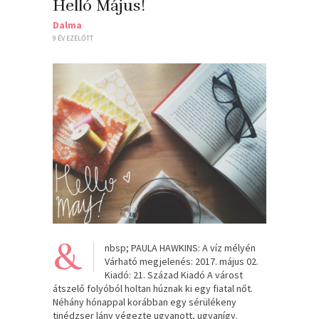
Helló Május!
Dalma
9 ÉV EZELŐTT
&
nbsp; PAULA HAWKINS: A víz mélyén
Várható megjelenés: 2017. május 02.
Kiadó: 21. Század Kiadó A várost
átszelő folyóból holtan húznak ki egy fiatal nőt.
Néhány hónappal korábban egy sérülékeny
tinédzser lány végezte ugyanott, ugyanígy.