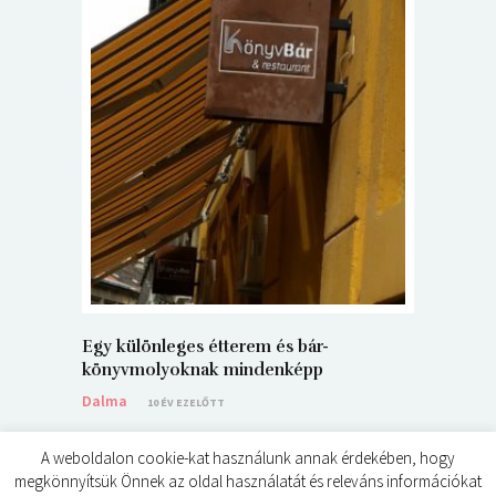
5+1 Kará
Dalma
9
Egy különleges étterem és bár-
könyvmolyoknak mindenképp
Dalma
10 ÉV EZELŐTT
A weboldalon cookie-kat használunk annak érdekében, hogy
megkönnyítsük Önnek az oldal használatát és releváns információkat