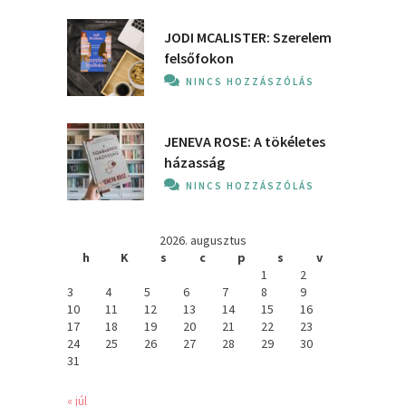
JODI MCALISTER: Szerelem
felsőfokon
NINCS HOZZÁSZÓLÁS
JENEVA ROSE: A ​tökéletes
házasság
NINCS HOZZÁSZÓLÁS
2026. augusztus
h
K
s
c
p
s
v
1
2
3
4
5
6
7
8
9
10
11
12
13
14
15
16
17
18
19
20
21
22
23
24
25
26
27
28
29
30
31
« júl