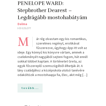
PENELOPE WARD:
Stepbrother Dearest –
Legdrágább mostohabátyám
Dalma
9 ÉV EZELŐTT
M
ár rég olvastam egy kis romantikus,
szerelmes regényt, erotikával
fűszerezve, úgyhogy épp itt volt az
ideje. Egy könnyű kis könyvre vártam, aminek a
cselekményét nagyjából sejteni fogom, hát ennél
sokkal többet kaptam. A történetet Greta, az
egyik főszereplő szemszögéből élhetjük át. A
lány családjához a középiskola utolsó tanévére
odaköltözik a mostohaapja fia, Elec, akit még […]
tovább...