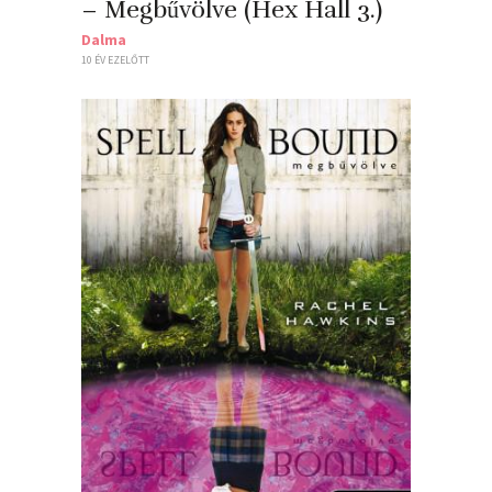
– Megbűvölve (Hex Hall 3.)
Dalma
10 ÉV EZELŐTT