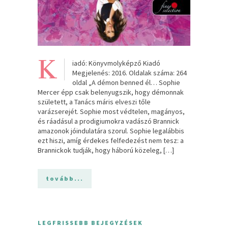
K
iadó: Könyvmolyképző Kiadó
Megjelenés: 2016. Oldalak száma: 264
oldal „A démon benned él… Sophie
Mercer épp csak belenyugszik, hogy démonnak
született, a Tanács máris elveszi tőle
varázserejét. Sophie most védtelen, magányos,
és ráadásul a prodigiumokra vadászó Brannick
amazonok jóindulatára szorul. Sophie legalábbis
ezt hiszi, amíg érdekes felfedezést nem tesz: a
Brannickok tudják, hogy háború közeleg, […]
tovább...
LEGFRISSEBB BEJEGYZÉSEK