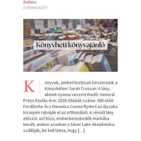
Dalma
3 HÓNAP EZELŐTT
K
önyvek, amiket biztosan beszerzünk a
Könyvhéten: Sarah Crossan: A ​lány,
akinek nyoma veszett Kiadó: General
Press Kiadás éve: 2026 Oldalak száma: 360 oldal
Fordította: Ács Eleonóra Connie Rydert az éjszaka
közepén rabolják el az otthonából. A rémült lány
először azt hiszi, emberkereskedők markába
került, amikor azonban a Silver Lake Akadémiára
szállítják, be kell látnia, hogy […]