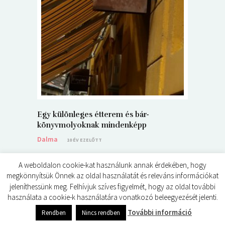
5+1 Kará
Dalma
9
Egy különleges étterem és bár-
könyvmolyoknak mindenképp
Dalma
10 ÉV EZELŐTT
A weboldalon cookie-kat használunk annak érdekében, hogy
megkönnyítsük Önnek az oldal használatát és releváns információkat
jeleníthessünk meg. Felhívjuk szíves figyelmét, hogy az oldal további
használata a cookie-k használatára vonatkozó beleegyezését jelenti.
© ÉDES KIS KÖNYVKRITIKÁK 2024
További információ
Rendben
Nincs rendben