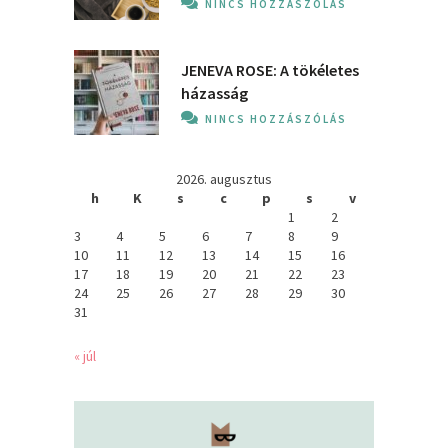
NINCS HOZZÁSZÓLÁS
JENEVA ROSE: A ​tökéletes
házasság
NINCS HOZZÁSZÓLÁS
2026. augusztus
h
K
s
c
p
s
v
1
2
3
4
5
6
7
8
9
10
11
12
13
14
15
16
17
18
19
20
21
22
23
24
25
26
27
28
29
30
31
« júl