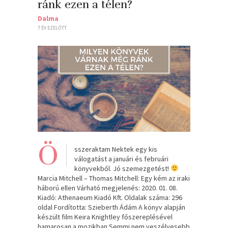
ránk ezen a télen?
Dalma
7 ÉV EZELŐTT
Ö
sszeraktam Nektek egy kis
válogatást a januári és februári
könyvekből. Jó szemezgetést!
Marcia Mitchell – Thomas Mitchell: Egy kém az iraki
háború ellen Várható megjelenés: 2020. 01. 08.
Kiadó: Athenaeum Kiadó Kft. Oldalak száma: 296
oldal Fordította: Szieberth Ádám A könyv alapján
készült film Keira Knightley főszereplésével
hamarosan a mozikban Semmi nem veszélyesebb