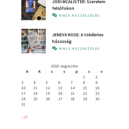
JODI MCALISTER: Szerelem
felsőfokon
NINCS HOZZÁSZÓLÁS
JENEVA ROSE: A ​tökéletes
házasság
NINCS HOZZÁSZÓLÁS
2026. augusztus
h
K
s
c
p
s
v
1
2
3
4
5
6
7
8
9
10
11
12
13
14
15
16
17
18
19
20
21
22
23
24
25
26
27
28
29
30
31
« júl