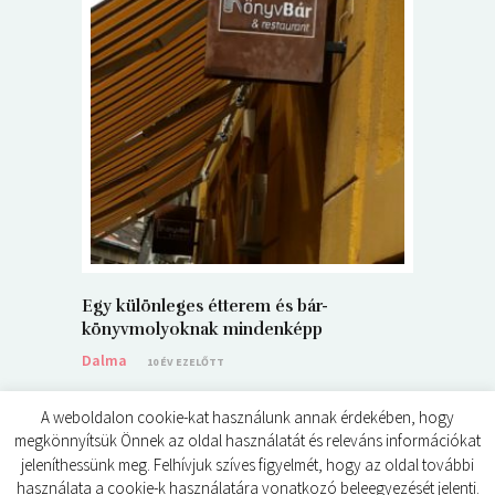
5+1 Kará
Dalma
9
Egy különleges étterem és bár-
könyvmolyoknak mindenképp
Dalma
10 ÉV EZELŐTT
A weboldalon cookie-kat használunk annak érdekében, hogy
megkönnyítsük Önnek az oldal használatát és releváns információkat
jeleníthessünk meg. Felhívjuk szíves figyelmét, hogy az oldal további
használata a cookie-k használatára vonatkozó beleegyezését jelenti.