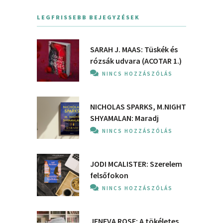
LEGFRISSEBB BEJEGYZÉSEK
SARAH J. MAAS: Tüskék és
rózsák udvara (ACOTAR 1.)
NINCS HOZZÁSZÓLÁS
NICHOLAS SPARKS, M.NIGHT
SHYAMALAN: Maradj
NINCS HOZZÁSZÓLÁS
JODI MCALISTER: Szerelem
felsőfokon
NINCS HOZZÁSZÓLÁS
JENEVA ROSE: A ​tökéletes