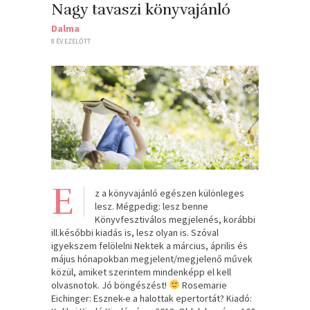
Nagy tavaszi könyvajánló
Dalma
8 ÉV EZELŐTT
E
z a könyvajánló egészen különleges
lesz. Mégpedig: lesz benne
Könyvfesztiválos megjelenés, korábbi
ill.későbbi kiadás is, lesz olyan is. Szóval
igyekszem felölelni Nektek a március, április és
május hónapokban megjelent/megjelenő művek
közül, amiket szerintem mindenképp el kell
olvasnotok. Jó böngészést!
Rosemarie
Eichinger: Esznek-e ​a halottak epertortát? Kiadó: