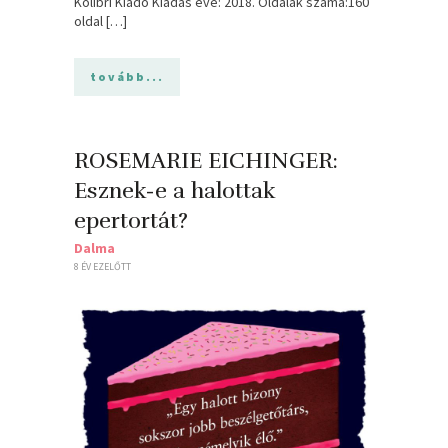
Kolibri Kiadó Kiadás éve: 2018. Oldalak száma:160
oldal […]
tovább...
ROSEMARIE EICHINGER:
Esznek-e ​a halottak
epertortát?
Dalma
8 ÉV EZELŐTT