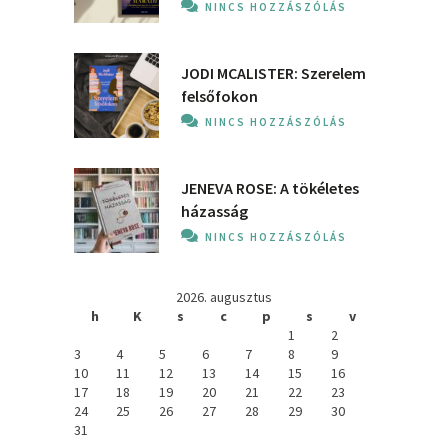
NINCS HOZZÁSZÓLÁS
JODI MCALISTER: Szerelem
felsőfokon
NINCS HOZZÁSZÓLÁS
JENEVA ROSE: A ​tökéletes
házasság
NINCS HOZZÁSZÓLÁS
2026. augusztus
h
K
s
c
p
s
v
1
2
3
4
5
6
7
8
9
10
11
12
13
14
15
16
17
18
19
20
21
22
23
24
25
26
27
28
29
30
31