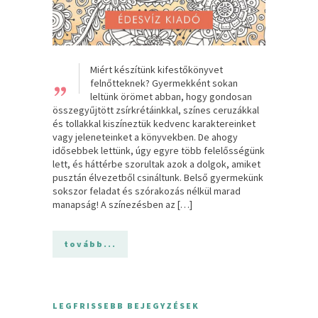
„
Miért készítünk kifestőkönyvet
felnőtteknek? Gyermekként sokan
leltünk örömet abban, hogy gondosan
összegyűjtött zsírkrétáinkkal, színes ceruzákkal
és tollakkal kiszíneztük kedvenc karaktereinket
vagy jeleneteinket a könyvekben. De ahogy
idősebbek lettünk, úgy egyre több felelősségünk
lett, és háttérbe szorultak azok a dolgok, amiket
pusztán élvezetből csináltunk. Belső gyermekünk
sokszor feladat és szórakozás nélkül marad
manapság! A színezésben az […]
tovább...
LEGFRISSEBB BEJEGYZÉSEK