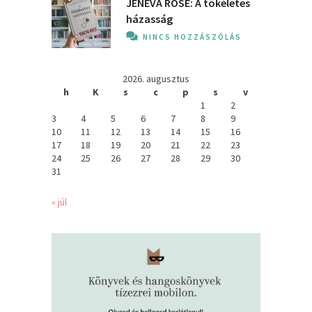
JENEVA ROSE: A ​tökéletes
házasság
NINCS HOZZÁSZÓLÁS
2026. augusztus
h
K
s
c
p
s
v
1
2
3
4
5
6
7
8
9
10
11
12
13
14
15
16
17
18
19
20
21
22
23
24
25
26
27
28
29
30
31
« júl