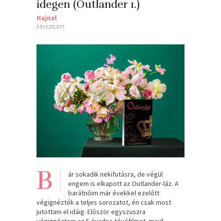
idegen (Outlander 1.)
Hajnal
5 ÉV EZELŐTT
B
ár sokadik nekifutásra, de végül
engem is elkapott az Outlander-láz. A
barátnőim már évekkel ezelőtt
végignézték a teljes sorozatot, én csak most
jutottam el idáig. Először egyszuszra