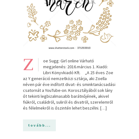
Z
oe Sugg: Girl online Várható
megjelenés: 2016.március 1. Kiadó:
Libri Könyvkiadó Kft. „A 25 éves Zoe
az Y generáció nemzetközi sztárja, aki Zoella
néven pár éve indított divat- és sminktanácsadási
csatornát a YouTube-on. Korosztályából sok lány
őt tekinti legbizalmasabb barátnőjének, akivel
fiúkról, családról, suliról és divatról, szerelemről
és félelmekről is őszintén lehet beszélni. […]
tovább...