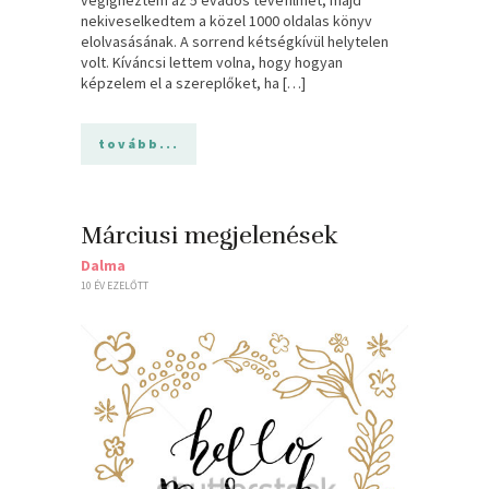
végignéztem az 5 évados tévéfilmet, majd
nekiveselkedtem a közel 1000 oldalas könyv
elolvasásának. A sorrend kétségkívül helytelen
volt. Kíváncsi lettem volna, hogy hogyan
képzelem el a szereplőket, ha […]
tovább...
Márciusi megjelenések
Dalma
10 ÉV EZELŐTT