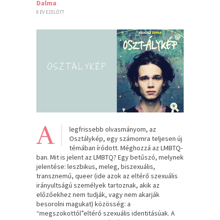
Dalma
8 ÉV EZELŐTT
A
legfrissebb olvasmányom, az
Osztálykép, egy számomra teljesen új
témában íródott. Méghozzá az LMBTQ-
ban. Mit is jelent az LMBTQ? Egy betűszó, melynek
jelentése: leszbikus, meleg, biszexuális,
transznemű, queer (ide azok az eltérő szexuális
irányultságú személyek tartoznak, akik az
előzőekhez nem tudják, vagy nem akarják
besorolni magukat) közösség: a
“megszokottól”eltérő szexuális identitásúak. A