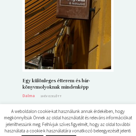
5+1 Kará
Dalma
9
Egy különleges étterem és bár-
könyvmolyoknak mindenképp
Dalma
10 ÉV EZELŐTT
A weboldalon cookie-kat használunk annak érdekében, hogy
megkönnyítsük Önnek az oldal használatát és releváns információkat
jeleníthessünk meg. Felhívjuk szíves figyelmét, hogy az oldal további
használata a cookie-k használatára vonatkozó beleegyezését jelenti.
© ÉDES KIS KÖNYVKRITIKÁK 2024