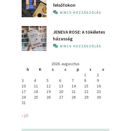
felsőfokon
NINCS HOZZÁSZÓLÁS
JENEVA ROSE: A ​tökéletes
házasság
NINCS HOZZÁSZÓLÁS
2026. augusztus
h
K
s
c
p
s
v
1
2
3
4
5
6
7
8
9
10
11
12
13
14
15
16
17
18
19
20
21
22
23
24
25
26
27
28
29
30
31
« júl