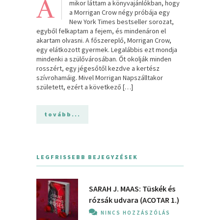
A
mikor láttam a könyvajánlókban, hogy
a Morrigan Crow négy próbája egy
New York Times bestseller sorozat,
egyből felkaptam a fejem, és mindenáron el
akartam olvasni. A főszereplő, Morrigan Crow,
egy elátkozott gyermek. Legalábbis ezt mondja
mindenki a szülővárosában. Őt okolják minden
rosszért, egy jégesőtől kezdve a kertész
szívrohamáig. Mivel Morrigan Napszálltakor
született, ezért a következő […]
tovább...
LEGFRISSEBB BEJEGYZÉSEK
SARAH J. MAAS: Tüskék és
rózsák udvara (ACOTAR 1.)
NINCS HOZZÁSZÓLÁS