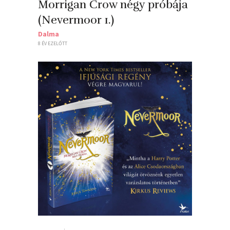
Morrigan ​Crow négy próbája
(Nevermoor 1.)
Dalma
8 ÉV EZELŐTT