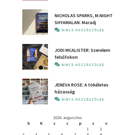
NICHOLAS SPARKS, M.NIGHT
SHYAMALAN: Maradj
NINCS HOZZÁSZÓLÁS
JODI MCALISTER: Szerelem
felsőfokon
NINCS HOZZÁSZÓLÁS
JENEVA ROSE: A ​tökéletes
házasság
NINCS HOZZÁSZÓLÁS
2026. augusztus
h
K
s
c
p
s
v
1
2
3
4
5
6
7
8
9