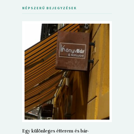
NÉPSZERŰ BEJEGYZÉSEK
5+1 Kará
Dalma
9
Egy különleges étterem és bár-