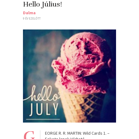
Hello Július!
Dalma
9 ÉV EZELŐTT
G
EORGE R. R. MARTIN: Wild Cards 1. –
Fekete lapok Várható