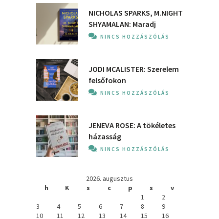
NICHOLAS SPARKS, M.NIGHT
SHYAMALAN: Maradj
NINCS HOZZÁSZÓLÁS
JODI MCALISTER: Szerelem
felsőfokon
NINCS HOZZÁSZÓLÁS
JENEVA ROSE: A ​tökéletes
házasság
NINCS HOZZÁSZÓLÁS
2026. augusztus
h
K
s
c
p
s
v
1
2
3
4
5
6
7
8
9
10
11
12
13
14
15
16