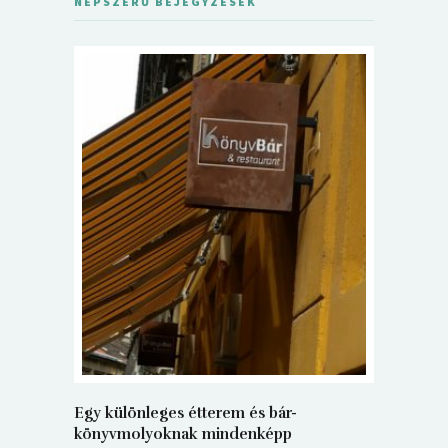
NÉPSZERŰ BEJEGYZÉSEK
5+1 Kará
Dalma
9
Egy különleges étterem és bár-
könyvmolyoknak mindenképp