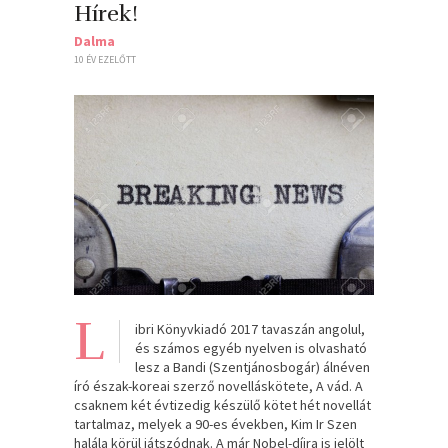
Hírek!
Dalma
10 ÉV EZELŐTT
L
ibri Könyvkiadó 2017 tavaszán angolul,
és számos egyéb nyelven is olvasható
lesz a Bandi (Szentjánosbogár) álnéven
író észak-koreai szerző novelláskötete, A vád. A
csaknem két évtizedig készülő kötet hét novellát
tartalmaz, melyek a 90-es években, Kim Ir Szen
halála körül játszódnak. A már Nobel-díjra is jelölt