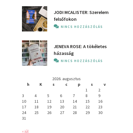
JODI MCALISTER: Szerelem
felsőfokon
NINCS HOZZÁSZÓLÁS
JENEVA ROSE: A ​tökéletes
házasság
NINCS HOZZÁSZÓLÁS
2026. augusztus
h
K
s
c
p
s
v
1
2
3
4
5
6
7
8
9
10
11
12
13
14
15
16
17
18
19
20
21
22
23
24
25
26
27
28
29
30
31
« júl