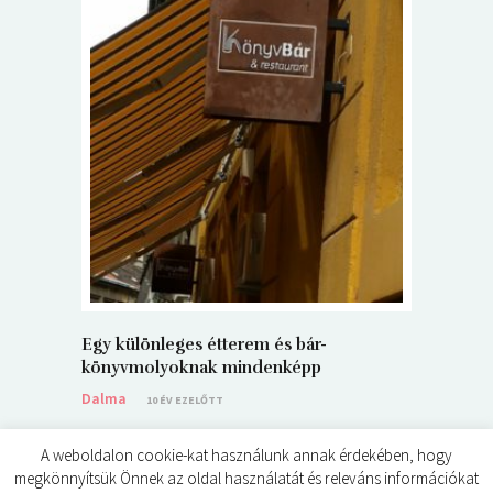
5+1 Kará
Dalma
9
Egy különleges étterem és bár-
könyvmolyoknak mindenképp
Dalma
10 ÉV EZELŐTT
A weboldalon cookie-kat használunk annak érdekében, hogy
megkönnyítsük Önnek az oldal használatát és releváns információkat