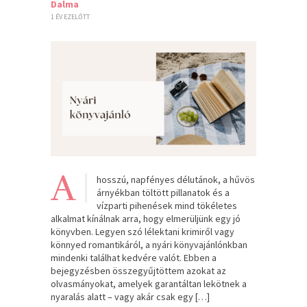
Dalma
1 ÉV EZELŐTT
A
hosszú, napfényes délutánok, a hűvös
árnyékban töltött pillanatok és a
vízparti pihenések mind tökéletes
alkalmat kínálnak arra, hogy elmerüljünk egy jó
könyvben. Legyen szó lélektani krimiről vagy
könnyed romantikáról, a nyári könyvajánlónkban
mindenki találhat kedvére valót. Ebben a
bejegyzésben összegyűjtöttem azokat az
olvasmányokat, amelyek garantáltan lekötnek a
nyaralás alatt – vagy akár csak egy […]