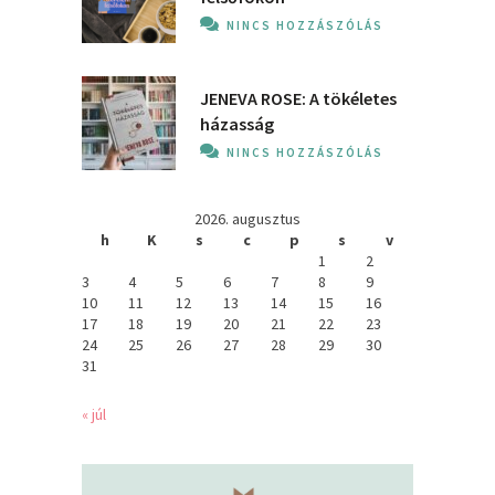
NINCS HOZZÁSZÓLÁS
JENEVA ROSE: A ​tökéletes
házasság
NINCS HOZZÁSZÓLÁS
2026. augusztus
h
K
s
c
p
s
v
1
2
3
4
5
6
7
8
9
10
11
12
13
14
15
16
17
18
19
20
21
22
23
24
25
26
27
28
29
30
31
« júl