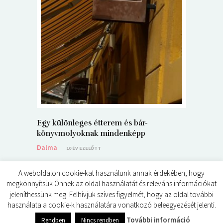
5+1 Kará
Dalma
9
Egy különleges étterem és bár-
könyvmolyoknak mindenképp
Dalma
10 ÉV EZELŐTT
A weboldalon cookie-kat használunk annak érdekében, hogy
megkönnyítsük Önnek az oldal használatát és releváns információkat
jeleníthessünk meg. Felhívjuk szíves figyelmét, hogy az oldal további
használata a cookie-k használatára vonatkozó beleegyezését jelenti.
© ÉDES KIS KÖNYVKRITIKÁK 2024
További információ
Rendben
Nincs rendben