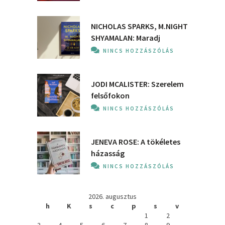
NICHOLAS SPARKS, M.NIGHT
SHYAMALAN: Maradj
NINCS HOZZÁSZÓLÁS
JODI MCALISTER: Szerelem
felsőfokon
NINCS HOZZÁSZÓLÁS
JENEVA ROSE: A ​tökéletes
házasság
NINCS HOZZÁSZÓLÁS
2026. augusztus
h
K
s
c
p
s
v
1
2