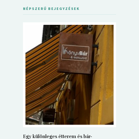
NÉPSZERŰ BEJEGYZÉSEK
5+1 Kará
Dalma
9
Egy különleges étterem és bár-