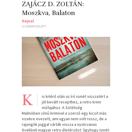
ZAJÁCZ D. ZOLTÁN:
Moszkva, Balaton
Hajnal
12 HÓNAP EZELŐTT
K
is kitérő után az író ismét visszatért a
jól bevált recepthez, a retro krimi
műfajához. A Sötétség
Malmöben című krimivel a szerző egy kicsit más
vizekre evezett, ami ugyan nem volt rossz, de a
rajongók joggal várták vissza a nyolcvanas
évekbeli magyar retro életérzést. Úgyhogy ismét