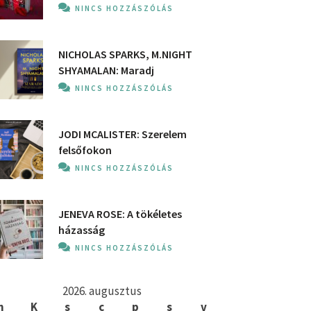
NINCS HOZZÁSZÓLÁS
NICHOLAS SPARKS, M.NIGHT
SHYAMALAN: Maradj
NINCS HOZZÁSZÓLÁS
JODI MCALISTER: Szerelem
felsőfokon
NINCS HOZZÁSZÓLÁS
JENEVA ROSE: A ​tökéletes
házasság
NINCS HOZZÁSZÓLÁS
2026. augusztus
h
K
s
c
p
s
v