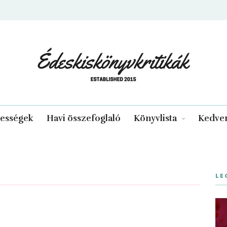
edeskiskonyvkritikak.hu
kességek
Havi összefoglaló
Könyvlista
Kedven
LE