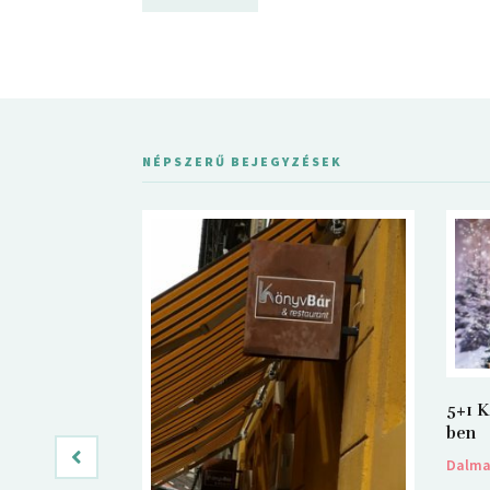
NÉPSZERŰ BEJEGYZÉSEK
5+1 K
ben
Dalm