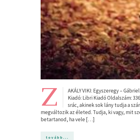
Z
AKÁLY VIKI: Egyszeregy – Gábrie
Kiadó: Libri Kiadó Oldalszám: 33
srác, akinek sok lány tudja a sz
megváltozik az életed. Tudja, ki vagy, mit sz
betartanod, ha vele […]
tovább...