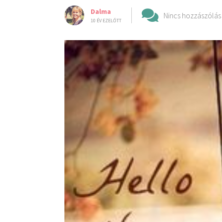
Dalma
Nincs hozzászólás
10 ÉV EZELŐTT