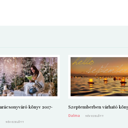
arácsonyváró könyv 2017-
Szeptemberben várható kön
Dalma
9 ÉV EZELŐTT
a
9 ÉV EZELŐTT