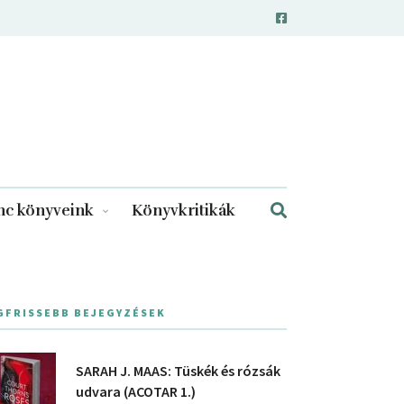
c könyveink
Könyvkritikák
GFRISSEBB BEJEGYZÉSEK
SARAH J. MAAS: Tüskék és rózsák
udvara (ACOTAR 1.)