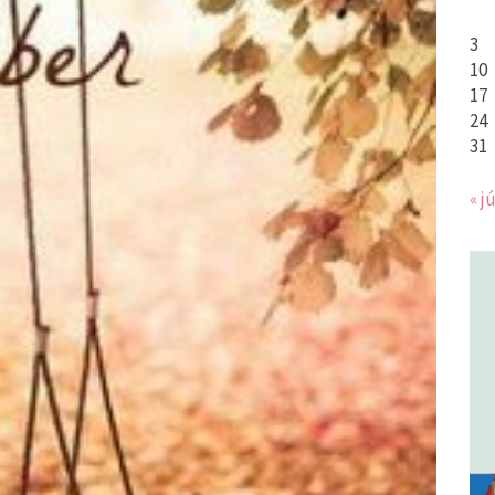
3
10
17
24
31
« jú