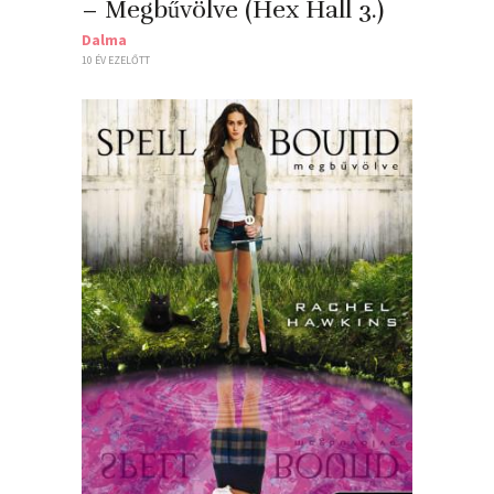
– Megbűvölve (Hex Hall 3.)
Dalma
10 ÉV EZELŐTT