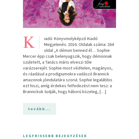
K
iadó: Könyvmolyképző Kiadó
Megjelenés: 2016. Oldalak száma: 264
oldal „A démon benned él… Sophie
Mercer épp csak belenyugszik, hogy démonnak
született, a Tanács máris elveszi tőle
varázserejét. Sophie most védtelen, magányos,
és ráadásul a prodigiumokra vadászó Brannick
amazonok jóindulatára szorul. Sophie legalábbis
ezt hiszi, amíg érdekes felfedezést nem tesz: a
Brannickok tudják, hogy háború közeleg, […]
tovább...
LEGFRISSEBB BEJEGYZÉSEK