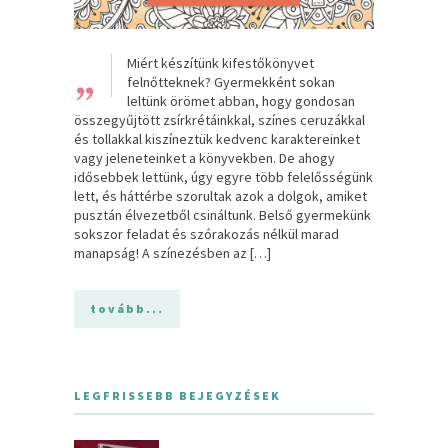
„
Miért készítünk kifestőkönyvet
felnőtteknek? Gyermekként sokan
leltünk örömet abban, hogy gondosan
összegyűjtött zsírkrétáinkkal, színes ceruzákkal
és tollakkal kiszíneztük kedvenc karaktereinket
vagy jeleneteinket a könyvekben. De ahogy
idősebbek lettünk, úgy egyre több felelősségünk
lett, és háttérbe szorultak azok a dolgok, amiket
pusztán élvezetből csináltunk. Belső gyermekünk
sokszor feladat és szórakozás nélkül marad
manapság! A színezésben az […]
tovább...
LEGFRISSEBB BEJEGYZÉSEK