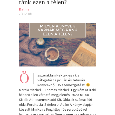
ránk ezen a télen?
Dalma
7 ÉV EZELŐTT
Ö
sszeraktam Nektek egy kis
válogatást a januári és februári
könyvekből. Jó szemezgetést!
Marcia Mitchell – Thomas Mitchell: Egy kém az iraki
háború ellen Várható megjelenés: 2020. 01. 08.
Kiadó: Athenaeum Kiadó Kft. Oldalak száma: 296
oldal Fordította: Szieberth Ádám A könyv alapján
készült film Keira Knightley főszereplésével
hamarosan a mozikban Semmi nem veszélyesebb