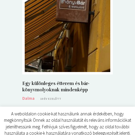
5+1 Kará
Dalma
9
Egy különleges étterem és bár-
könyvmolyoknak mindenképp
Dalma
10 ÉV EZELŐTT
A weboldalon cookie-kat használunk annak érdekében, hogy
megkönnyítsük Önnek az oldal használatát és releváns információkat
jeleníthessünk meg. Felhívjuk szíves figyelmét, hogy az oldal további
használata a cookie-k használatára vonatkozó beleegyezését jelenti.