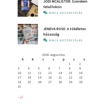
JODI MCALISTER: Szerelem
felsőfokon
NINCS HOZZÁSZÓLÁS
JENEVA ROSE: A ​tökéletes
házasság
NINCS HOZZÁSZÓLÁS
2026. augusztus
h
K
s
c
p
s
v
1
2
3
4
5
6
7
8
9
10
11
12
13
14
15
16
17
18
19
20
21
22
23
24
25
26
27
28
29
30
31
« júl