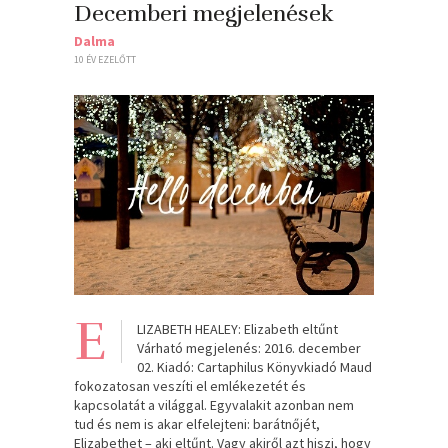
Decemberi megjelenések
Dalma
10 ÉV EZELŐTT
E
LIZABETH HEALEY: Elizabeth eltűnt
Várható megjelenés: 2016. december
02. Kiadó: Cartaphilus Könyvkiadó Maud
fokozatosan veszíti el emlékezetét és
kapcsolatát a világgal. Egyvalakit azonban nem
tud és nem is akar elfelejteni: barátnőjét,
Elizabethet – aki eltűnt. Vagy akiről azt hiszi, hogy