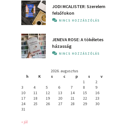
JODI MCALISTER: Szerelem
felsőfokon
NINCS HOZZÁSZÓLÁS
JENEVA ROSE: A ​tökéletes
házasság
NINCS HOZZÁSZÓLÁS
2026. augusztus
h
K
s
c
p
s
v
1
2
3
4
5
6
7
8
9
10
11
12
13
14
15
16
17
18
19
20
21
22
23
24
25
26
27
28
29
30
31
« júl