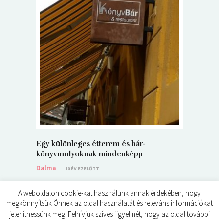
5+1 Kará
Dalma
9
Egy különleges étterem és bár-
könyvmolyoknak mindenképp
Dalma
10 ÉV EZELŐTT
A weboldalon cookie-kat használunk annak érdekében, hogy
megkönnyítsük Önnek az oldal használatát és releváns információkat
jeleníthessünk meg. Felhívjuk szíves figyelmét, hogy az oldal további