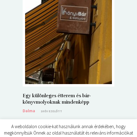
5+1 Kará
Dalma
9
Egy különleges étterem és bár-
könyvmolyoknak mindenképp
Dalma
10 ÉV EZELŐTT
A weboldalon cookie-kat használunk annak érdekében, hogy
megkönnyítsük Önnek az oldal használatát és releváns információkat