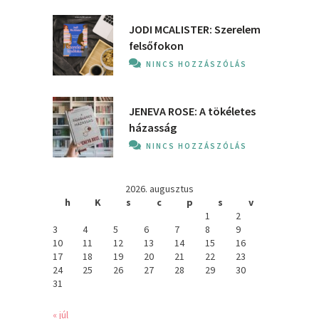
JODI MCALISTER: Szerelem
felsőfokon
NINCS HOZZÁSZÓLÁS
JENEVA ROSE: A ​tökéletes
házasság
NINCS HOZZÁSZÓLÁS
2026. augusztus
h
K
s
c
p
s
v
1
2
3
4
5
6
7
8
9
10
11
12
13
14
15
16
17
18
19
20
21
22
23
24
25
26
27
28
29
30
31
« júl