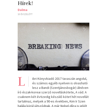
Hírek!
Dalma
10 ÉV EZELŐTT
L
ibri Könyvkiadó 2017 tavaszán angolul,
és számos egyéb nyelven is olvasható
lesz a Bandi (Szentjánosbogár) álnéven
író észak-koreai szerző novelláskötete, A vád. A
csaknem két évtizedig készülő kötet hét novellát
tartalmaz, melyek a 90-es években, Kim Ir Szen
halála körül játszódnak. A már Nobel-díjra is jelölt