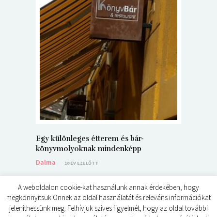
5+1 Kará
Dalma
9
Egy különleges étterem és bár-
könyvmolyoknak mindenképp
Dalma
10 ÉV EZELŐTT
A weboldalon cookie-kat használunk annak érdekében, hogy
megkönnyítsük Önnek az oldal használatát és releváns információkat
jeleníthessünk meg. Felhívjuk szíves figyelmét, hogy az oldal további