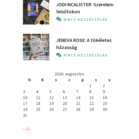
JODI MCALISTER: Szerelem
felsőfokon
NINCS HOZZÁSZÓLÁS
JENEVA ROSE: A ​tökéletes
házasság
NINCS HOZZÁSZÓLÁS
2026. augusztus
h
K
s
c
p
s
v
1
2
3
4
5
6
7
8
9
10
11
12
13
14
15
16
17
18
19
20
21
22
23
24
25
26
27
28
29
30
31
« júl