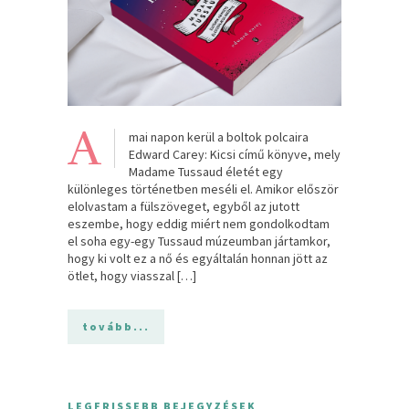
A
mai napon kerül a boltok polcaira
Edward Carey: Kicsi című könyve, mely
Madame Tussaud életét egy
különleges történetben meséli el. Amikor először
elolvastam a fülszöveget, egyből az jutott
eszembe, hogy eddig miért nem gondolkodtam
el soha egy-egy Tussaud múzeumban jártamkor,
hogy ki volt ez a nő és egyáltalán honnan jött az
ötlet, hogy viasszal […]
tovább...
LEGFRISSEBB BEJEGYZÉSEK