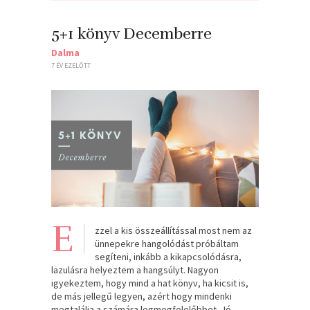
5+1 könyv Decemberre
Dalma
7 ÉV EZELŐTT
E
zzel a kis összeállítással most nem az
ünnepekre hangolódást próbáltam
segíteni, inkább a kikapcsolódásra,
lazulásra helyeztem a hangsúlyt. Nagyon
igyekeztem, hogy mind a hat könyv, ha kicsit is,
de más jellegű legyen, azért hogy mindenki
megtalálja a számára legmegfelelőbbet. Jó