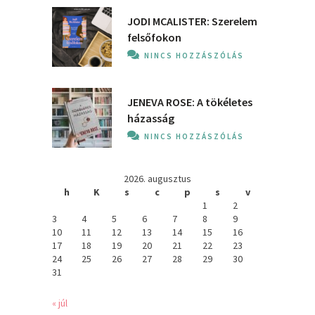
JODI MCALISTER: Szerelem
felsőfokon
NINCS HOZZÁSZÓLÁS
JENEVA ROSE: A ​tökéletes
házasság
NINCS HOZZÁSZÓLÁS
2026. augusztus
h
K
s
c
p
s
v
1
2
3
4
5
6
7
8
9
10
11
12
13
14
15
16
17
18
19
20
21
22
23
24
25
26
27
28
29
30
31
« júl