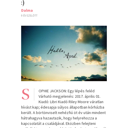
:)
Dalma
9 ÉV EZELŐTT
S
OPHIE JACKSON: Egy lépés feléd
Várható megjelenés: 2017. április 01.
Kiadó: Libri Kiadó Riley Moore váratlan
hívást kap; édesapja súlyos állapotban kórházba
került. A börtönviselt nehézfiú öt év után mindent
hátrahagyva hazautazik, hogy helyrehozza a
kapcsolatát a családjával. Eközben felejteni