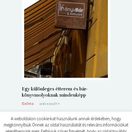
5+1 Kará
Dalma
9
Egy különleges étterem és bár-
könyvmolyoknak mindenképp
Dalma
10 ÉV EZELŐTT
A weboldalon cookie-kat használunk annak érdekében, hogy
megkönnyítsük Önnek az oldal használatát és releváns információkat
jeleníthessünk meg. Felhívjuk szíves figyelmét, hogy az oldal további