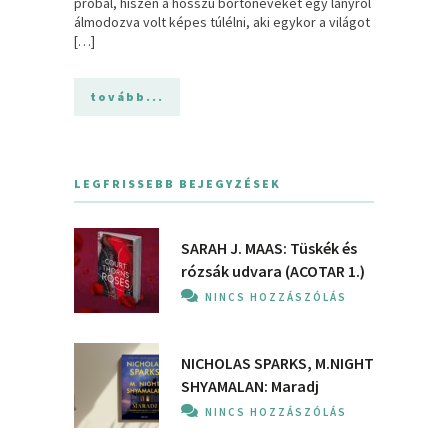
próbál, hiszen a hosszú börtönéveket egy lányról
álmodozva volt képes túlélni, aki egykor a világot
[…]
tovább...
LEGFRISSEBB BEJEGYZÉSEK
SARAH J. MAAS: Tüskék és
rózsák udvara (ACOTAR 1.)
NINCS HOZZÁSZÓLÁS
NICHOLAS SPARKS, M.NIGHT
SHYAMALAN: Maradj
NINCS HOZZÁSZÓLÁS