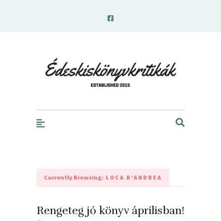
edeskiskonyvkritikak.hu
Currently Browsing:
LUCA D’ANDREA
Rengeteg jó könyv áprilisban!