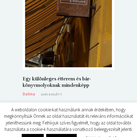
5+1 Kará
Dalma
9
Egy különleges étterem és bár-
könyvmolyoknak mindenképp
Dalma
10 ÉV EZELŐTT
A weboldalon cookie-kat használunk annak érdekében, hogy
megkönnyítsük Önnek az oldal használatát és releváns információkat
jeleníthessünk meg. Felhívjuk szíves figyelmét, hogy az oldal további
használata a cookie-k használatára vonatkozó beleegyezését jelenti.
© ÉDES KIS KÖNYVKRITIKÁK 2024