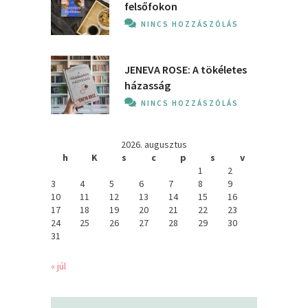
felsőfokon
NINCS HOZZÁSZÓLÁS
JENEVA ROSE: A ​tökéletes
házasság
NINCS HOZZÁSZÓLÁS
2026. augusztus
h
K
s
c
p
s
v
1
2
3
4
5
6
7
8
9
10
11
12
13
14
15
16
17
18
19
20
21
22
23
24
25
26
27
28
29
30
31
« júl