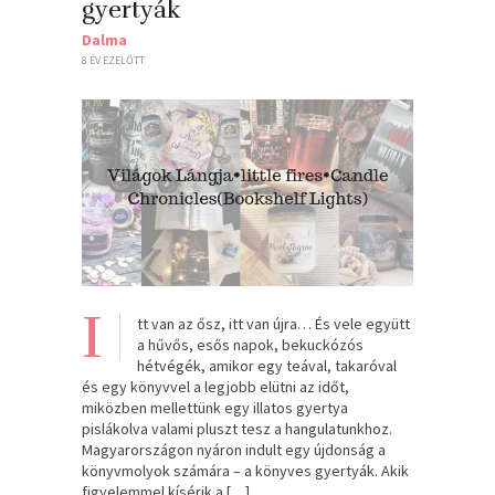
gyertyák
Dalma
8 ÉV EZELŐTT
I
tt van az ősz, itt van újra… És vele együtt
a hűvős, esős napok, bekuckózós
hétvégék, amikor egy teával, takaróval
és egy könyvvel a legjobb elütni az időt,
miközben mellettünk egy illatos gyertya
pislákolva valami pluszt tesz a hangulatunkhoz.
Magyarországon nyáron indult egy újdonság a
könyvmolyok számára – a könyves gyertyák. Akik
figyelemmel kísérik a […]