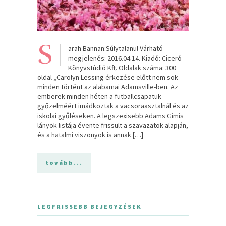
S
arah Bannan:Súlytalanul Várható
megjelenés: 2016.04.14. Kiadó: Ciceró
Könyvstúdió Kft. Oldalak száma: 300
oldal „Carolyn Lessing érkezése előtt nem sok
minden történt az alabamai Adamsville-ben. Az
emberek minden héten a futballcsapatuk
győzelméért imádkoztak a vacsoraasztalnál és az
iskolai gyűléseken. A legszexisebb Adams Gimis
lányok listája évente frissült a szavazatok alapján,
és a hatalmi viszonyok is annak […]
tovább...
LEGFRISSEBB BEJEGYZÉSEK