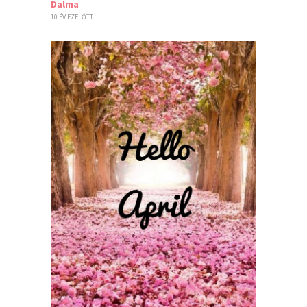
Dalma
10 ÉV EZELŐTT