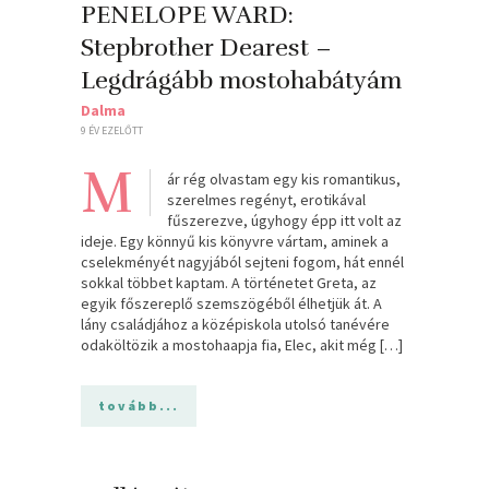
PENELOPE WARD:
Stepbrother Dearest –
Legdrágább mostohabátyám
Dalma
9 ÉV EZELŐTT
M
ár rég olvastam egy kis romantikus,
szerelmes regényt, erotikával
fűszerezve, úgyhogy épp itt volt az
ideje. Egy könnyű kis könyvre vártam, aminek a
cselekményét nagyjából sejteni fogom, hát ennél
sokkal többet kaptam. A történetet Greta, az
egyik főszereplő szemszögéből élhetjük át. A
lány családjához a középiskola utolsó tanévére
odaköltözik a mostohaapja fia, Elec, akit még […]
tovább...