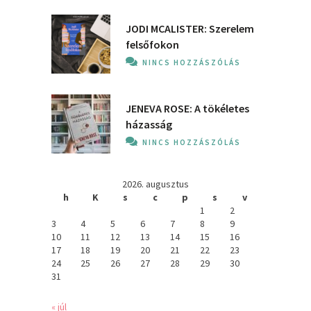
JODI MCALISTER: Szerelem
felsőfokon
NINCS HOZZÁSZÓLÁS
JENEVA ROSE: A ​tökéletes
házasság
NINCS HOZZÁSZÓLÁS
2026. augusztus
h
K
s
c
p
s
v
1
2
3
4
5
6
7
8
9
10
11
12
13
14
15
16
17
18
19
20
21
22
23
24
25
26
27
28
29
30
31
« júl