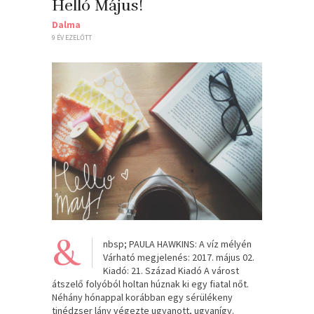
Helló Május!
Dalma
9 ÉV EZELŐTT
&
nbsp; PAULA HAWKINS: A víz mélyén
Várható megjelenés: 2017. május 02.
Kiadó: 21. Század Kiadó A várost
átszelő folyóból holtan húznak ki egy fiatal nőt.
Néhány hónappal korábban egy sérülékeny
tinédzser lány végezte ugyanott, ugyanígy.