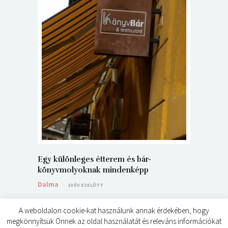
5+1 Kará
Dalma
9
Egy különleges étterem és bár-
könyvmolyoknak mindenképp
Dalma
10 ÉV EZELŐTT
A weboldalon cookie-kat használunk annak érdekében, hogy
megkönnyítsük Önnek az oldal használatát és releváns információkat