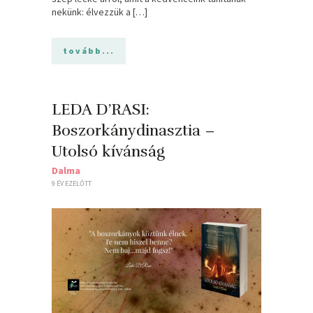
nekünk: élvezzük a […]
tovább...
LEDA D’RASI:
Boszorkánydinasztia –
Utolsó kívánság
Dalma
9 ÉV EZELŐTT