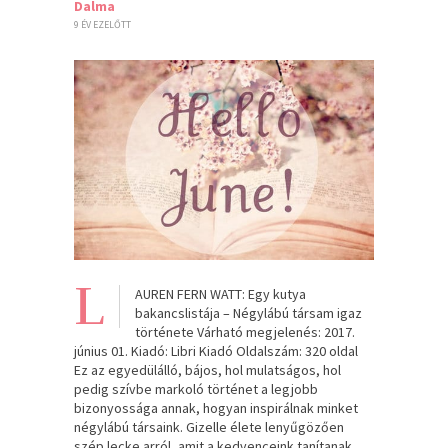
Dalma
9 ÉV EZELŐTT
L
AUREN FERN WATT: Egy kutya
bakancslistája – Négylábú társam igaz
története Várható megjelenés: 2017.
június 01. Kiadó: Libri Kiadó Oldalszám: 320 oldal
Ez az egyedülálló, bájos, hol mulatságos, hol
pedig szívbe markoló történet a legjobb
bizonyossága annak, hogyan inspirálnak minket
négylábú társaink. Gizelle élete lenyűgözően
szép lecke arról, amit a kedvenceink tanítanak