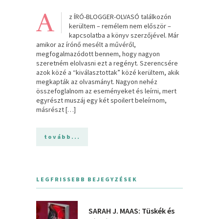
A
z ÍRÓ-BLOGGER-OLVASÓ találkozón
kerültem – remélem nem először –
kapcsolatba a könyv szerzőjével. Már
amikor az írónő mesélt a művéről,
megfogalmazódott bennem, hogy nagyon
szeretném elolvasni ezt a regényt. Szerencsére
azok közé a “kiválasztottak” közé kerültem, akik
megkapták az olvasmányt. Nagyon nehéz
összefoglalnom az eseményeket és leírni, mert
egyrészt muszáj egy két spoilert beleírnom,
másrészt […]
tovább...
LEGFRISSEBB BEJEGYZÉSEK
SARAH J. MAAS: Tüskék és