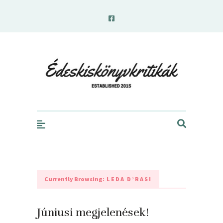
edeskiskonyvkritikak.hu
Currently Browsing:
LEDA D’RASI
Júniusi megjelenések!