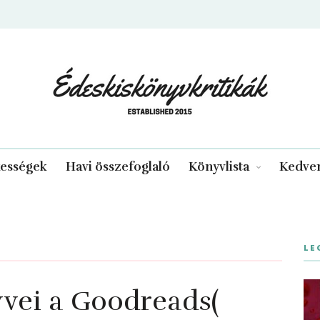
edeskiskonyvkritikak.hu
kességek
Havi összefoglaló
Könyvlista
Kedven
LE
yvei a Goodreads(