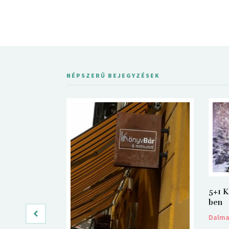
NÉPSZERŰ BEJEGYZÉSEK
5+1 K
ben
Dalm