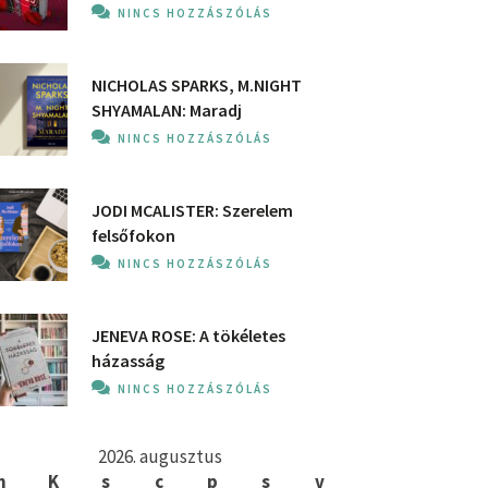
NINCS HOZZÁSZÓLÁS
NICHOLAS SPARKS, M.NIGHT
SHYAMALAN: Maradj
NINCS HOZZÁSZÓLÁS
JODI MCALISTER: Szerelem
felsőfokon
NINCS HOZZÁSZÓLÁS
JENEVA ROSE: A ​tökéletes
házasság
NINCS HOZZÁSZÓLÁS
2026. augusztus
h
K
s
c
p
s
v