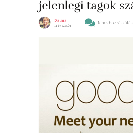
jelenlegi tagok sz
Dalma
Nincs hozzászólás
11 ÉV EZELŐTT