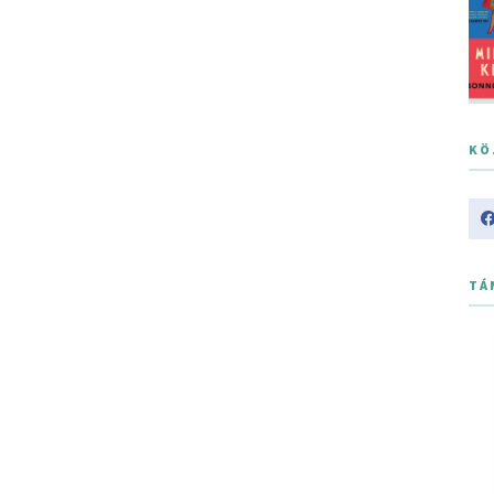
KÖ
TÁ