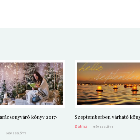
arácsonyváró könyv 2017-
Szeptemberben várható kön
Dalma
9 ÉV EZELŐTT
a
9 ÉV EZELŐTT