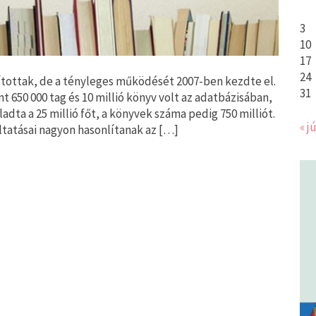
3
10
17
24
pítottak, de a tényleges működését 2007-ben kezdte el.
31
 650 000 tag és 10 millió könyv volt az adatbázisában,
dta a 25 millió főt, a könyvek száma pedig 750 milliót.
« jú
ltatásai nagyon hasonlítanak az […]