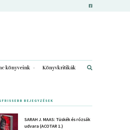
c könyveink
Könyvkritikák
GFRISSEBB BEJEGYZÉSEK
SARAH J. MAAS: Tüskék és rózsák
udvara (ACOTAR 1.)