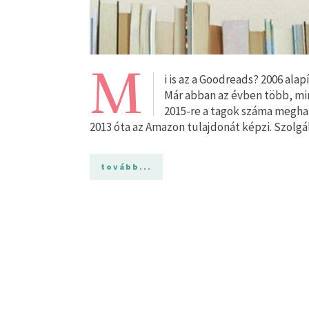
M
i is az a Goodreads? 2006 ala
Már abban az évben több, mint
2015-re a tagok száma meghala
2013 óta az Amazon tulajdonát képzi. Szolgá
tovább...