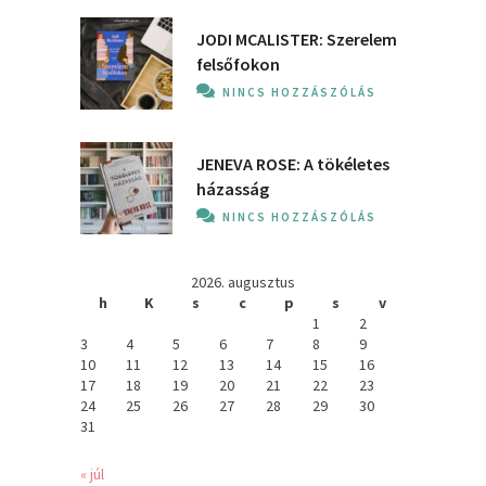
JODI MCALISTER: Szerelem
felsőfokon
NINCS HOZZÁSZÓLÁS
JENEVA ROSE: A ​tökéletes
házasság
NINCS HOZZÁSZÓLÁS
2026. augusztus
h
K
s
c
p
s
v
1
2
3
4
5
6
7
8
9
10
11
12
13
14
15
16
17
18
19
20
21
22
23
24
25
26
27
28
29
30
31
« júl