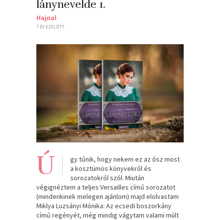
lánynevelde 1.
Hajnal
7 ÉV EZELŐTT
Ú
gy tűnik, hogy nekem ez az ősz most
a kosztümös könyvekről és
sorozatokról szól. Miután
végignéztem a teljes Versailles című sorozatot
(mindenkinek melegen ajánlom) majd elolvastam
Miklya Luzsányi Mónika: Az ecsedi boszorkány
című regényét, még mindig vágytam valami múlt