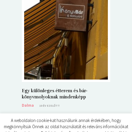
5+1 Kará
Dalma
9
Egy különleges étterem és bár-
könyvmolyoknak mindenképp
Dalma
10 ÉV EZELŐTT
A weboldalon cookie-kat használunk annak érdekében, hogy
megkönnyítsük Önnek az oldal használatát és releváns információkat