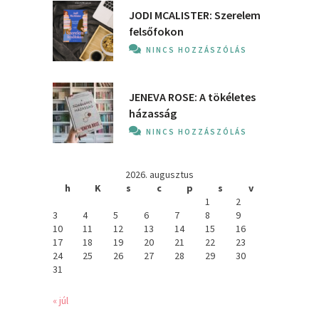
JODI MCALISTER: Szerelem
felsőfokon
NINCS HOZZÁSZÓLÁS
JENEVA ROSE: A ​tökéletes
házasság
NINCS HOZZÁSZÓLÁS
2026. augusztus
h
K
s
c
p
s
v
1
2
3
4
5
6
7
8
9
10
11
12
13
14
15
16
17
18
19
20
21
22
23
24
25
26
27
28
29
30
31
« júl