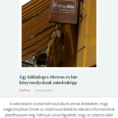
5+1 Kará
Dalma
9
Egy különleges étterem és bár-
könyvmolyoknak mindenképp
Dalma
10 ÉV EZELŐTT
A weboldalon cookie-kat használunk annak érdekében, hogy
megkönnyítsük Önnek az oldal használatát és releváns információkat
jeleníthessünk meg. Felhívjuk szíves figyelmét, hogy az oldal további