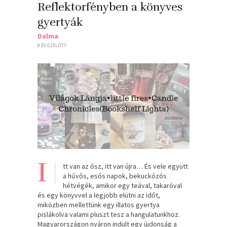
Reflektorfényben a könyves
gyertyák
Dalma
8 ÉV EZELŐTT
I
tt van az ősz, itt van újra… És vele együtt
a hűvős, esős napok, bekuckózós
hétvégék, amikor egy teával, takaróval
és egy könyvvel a legjobb elütni az időt,
miközben mellettünk egy illatos gyertya
pislákolva valami pluszt tesz a hangulatunkhoz.
Magyarországon nyáron indult egy újdonság a