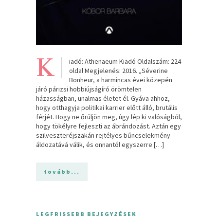
K
iadó: Athenaeum Kiadó Oldalszám: 224
oldal Megjelenés: 2016. „Séverine
Bonheur, a harmincas évei közepén
járó párizsi hobbiújságíró örömtelen
házasságban, unalmas életet él. Gyáva ahhoz,
hogy otthagyja politikai karrier előtt álló, brutális
férjét. Hogy ne őrüljön meg, úgy lép ki valóságból,
hogy tökélyre fejleszti az ábrándozást. Aztán egy
szilveszteréjszakán rejtélyes bűncselekmény
áldozatává válik, és onnantól egyszerre […]
tovább...
LEGFRISSEBB BEJEGYZÉSEK