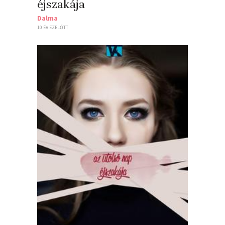
éjszakája
Dalma
10 ÉV EZELŐTT