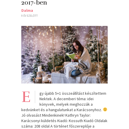
2017-ben
Dalma
9 ÉV EZELŐTT
E
gy újabb 5+1 összeállítást készítettem
Nektek. A decemberi téma: idei
könyvek, melyek meghozzák a
kedvünket és a hangulatunkat a Karácsonyhoz.
Jó olvasást Mindenkinek! Kathryn Taylor:
Karácsonyi ​küldetés Kiadó: Kossuth Kiadó Oldalak
száma: 208 oldal A ​történet főszereplője a