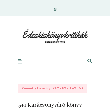
edeskiskonyvkritikak.hu
Currently Browsing:
KATHRYN TAYLOR
5+1 Karácsonyváró könyv