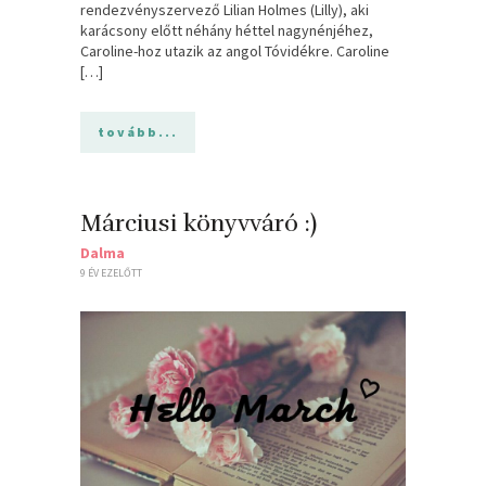
rendezvényszervező Lilian Holmes (Lilly), aki
karácsony előtt néhány héttel nagynénjéhez,
Caroline-hoz utazik az angol Tóvidékre. Caroline
[…]
tovább...
Márciusi könyvváró :)
Dalma
9 ÉV EZELŐTT