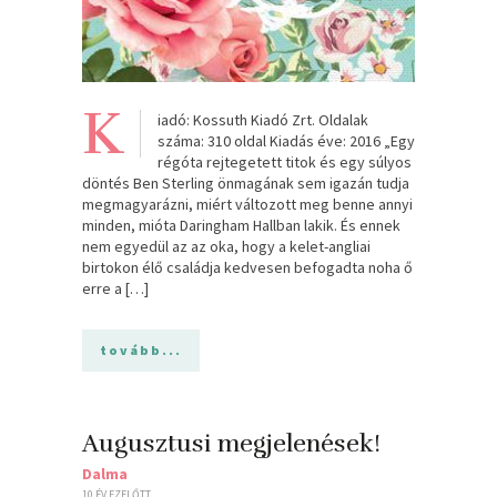
K
iadó: Kossuth Kiadó Zrt. Oldalak
száma: 310 oldal Kiadás éve: 2016 „Egy
régóta rejtegetett titok és egy súlyos
döntés Ben Sterling önmagának sem igazán tudja
megmagyarázni, miért változott meg benne annyi
minden, mióta Daringham Hallban lakik. És ennek
nem egyedül az az oka, hogy a kelet-angliai
birtokon élő családja kedvesen befogadta noha ő
erre a […]
tovább...
Augusztusi megjelenések!
Dalma
10 ÉV EZELŐTT