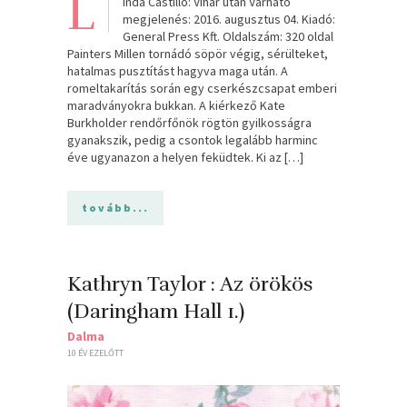
L
inda Castillo: Vihar után Várható
megjelenés: 2016. augusztus 04. Kiadó:
General Press Kft. Oldalszám: 320 oldal
Painters Millen tornádó söpör végig, sérülteket,
hatalmas pusztítást hagyva maga után. A
romeltakarítás során egy cserkészcsapat emberi
maradványokra bukkan. A kiérkező Kate
Burkholder rendőrfőnök rögtön gyilkosságra
gyanakszik, pedig a csontok legalább harminc
éve ugyanazon a helyen feküdtek. Ki az […]
tovább...
Kathryn Taylor : Az örökös
(Daringham Hall 1.)
Dalma
10 ÉV EZELŐTT