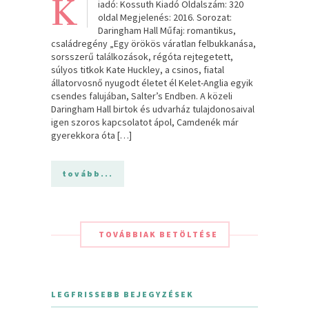
K
iadó: Kossuth Kiadó Oldalszám: 320
oldal Megjelenés: 2016. Sorozat:
Daringham Hall Műfaj: romantikus,
családregény „Egy örökös váratlan felbukkanása,
sorsszerű találkozások, régóta rejtegetett,
súlyos titkok Kate Huckley, a csinos, fiatal
állatorvosnő nyugodt életet él Kelet-Anglia egyik
csendes falujában, Salter’s Endben. A közeli
Daringham Hall birtok és udvarház tulajdonosaival
igen szoros kapcsolatot ápol, Camdenék már
gyerekkora óta […]
tovább...
TOVÁBBIAK BETÖLTÉSE
LEGFRISSEBB BEJEGYZÉSEK