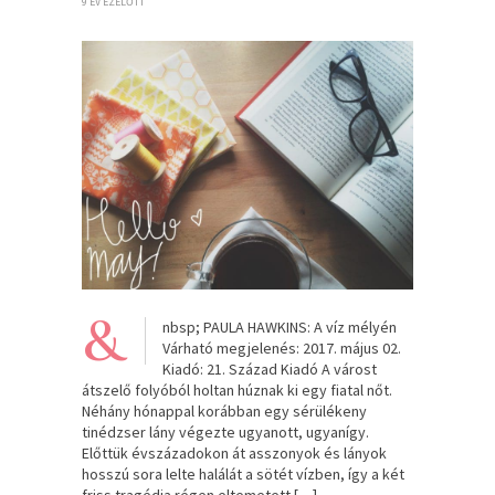
9 ÉV EZELŐTT
&
nbsp; PAULA HAWKINS: A víz mélyén
Várható megjelenés: 2017. május 02.
Kiadó: 21. Század Kiadó A várost
átszelő folyóból holtan húznak ki egy fiatal nőt.
Néhány hónappal korábban egy sérülékeny
tinédzser lány végezte ugyanott, ugyanígy.
Előttük évszázadokon át asszonyok és lányok
hosszú sora lelte halálát a sötét vízben, így a két
friss tragédia régen eltemetett […]