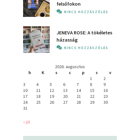
felsőfokon
NINCS HOZZÁSZÓLÁS
JENEVA ROSE: A ​tökéletes
házasság
NINCS HOZZÁSZÓLÁS
2026. augusztus
h
K
s
c
p
s
v
1
2
3
4
5
6
7
8
9
10
11
12
13
14
15
16
17
18
19
20
21
22
23
24
25
26
27
28
29
30
31
« júl