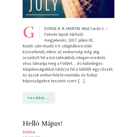
G
EORGE R. R. MARTIN: Wild Cards 1. –
Fekete lapok Várható
megjelenés: 2017. július 01.
Kiadó: Libri Kiadó A II. világháború után
közvetlenül, mikor az emberiség még alig
ocsúdott fel a borzalmakból, idegen eredetű
vírus támadja meg a Földet… és különleges
tulajdonságokkal ruházza fel a túlélők egy részét.
Az ászok emberfeletti mentális és fizikai
képességekre tesznek szert. […]
tovább...
Helló Május!
Dalma