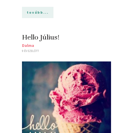
tovább...
Hello Július!
Dalma
9 ÉV EZELŐTT