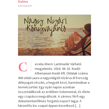
Dalma
8 ÉV EZELŐTT
C
ecelia Ahern: Lantmadár Várható
megjelenés: 2018. 06. 01. Kiadó:
Athenaeum Kiadó Kft. Oldalak száma:
400 oldal Laura a nagyvilágtól elzárva él Írország
délnyugati részén, a hegyek közt, harmóniában a
természettel. Egy nyári napon azonban
összetalálkozik az erdőben Solomonnal, és élete
egy csapásra megváltozik. A sármos férfi egy
dokumentumfilmes forgatócsoport tagja. A
háromfős kis csapat éppen következő […]