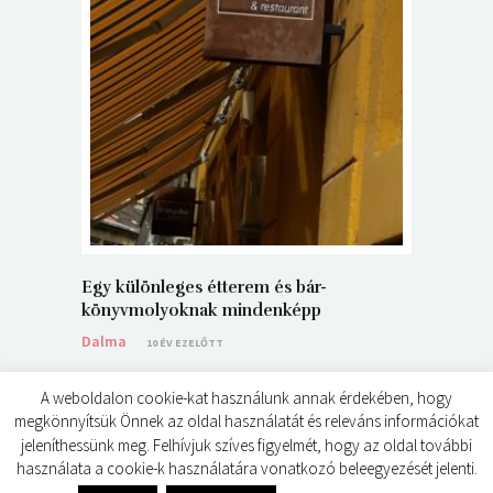
5+1 Kará
Dalma
9
Egy különleges étterem és bár-
könyvmolyoknak mindenképp
Dalma
10 ÉV EZELŐTT
A weboldalon cookie-kat használunk annak érdekében, hogy
megkönnyítsük Önnek az oldal használatát és releváns információkat
jeleníthessünk meg. Felhívjuk szíves figyelmét, hogy az oldal további
használata a cookie-k használatára vonatkozó beleegyezését jelenti.
© ÉDES KIS KÖNYVKRITIKÁK 2024